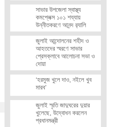
সাভার উপজেলা স্বাস্থ্য
কমপ্লেক্স ১০১ শয্যায়
উন্নীতকরণে আনন্দ র‍্যালি
জুলাই আন্দোলনের শহীদ ও
আহতদের স্মরণে সাভার
প্রেসক্লাবে আলোচনা সভা ও
দোয়া
‘হরমুজ খুলে দাও, নইলে খুব
মারব’
জুলাই স্মৃতি জাদুঘরের দুয়ার
খুলেছে, উদ্বোধন করলেন
প্রধানমন্ত্রী