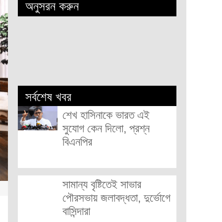
অনুসরন করুন
সর্বশেষ খবর
শেখ হাসিনাকে ভারত এই
সুযোগ কেন দিলো, প্রশ্ন
বিএনপির
সামান্য বৃষ্টিতেই সাভার
পৌরসভায় জলাবদ্ধতা, দুর্ভোগে
বাসিন্দারা