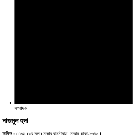
সম্পাদক
নাজমুল হুদা
অফিস :
৩৭/এ, (৩য় তলা) সাভার বাসস্ট্যান্ড, সাভার, ঢাকা-১৩৪০।