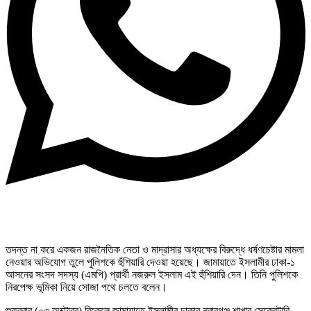
তদন্ত না করে একজন রাজনৈতিক নেতা ও মাদ্রাসার অধ্যক্ষের বিরুদ্ধে ধর্ষণচেষ্টার মামলা
নেওয়ার অভিযোগ তুলে পুলিশকে হুঁশিয়ারি দেওয়া হয়েছে। জামায়াতে ইসলামীর ঢাকা-১
আসনের সংসদ সদস্য (এমপি) প্রার্থী নজরুল ইসলাম এই হুঁশিয়ারি দেন। তিনি পুলিশকে
নিরপেক্ষ ভূমিকা নিয়ে সোজা পথে চলতে বলেন।
শুক্রবার (০৩ অক্টোবর) বিকেলে জামায়াতে ইসলামীর ঢাকার নবাবগঞ্জ শাখার সেক্রেটারি