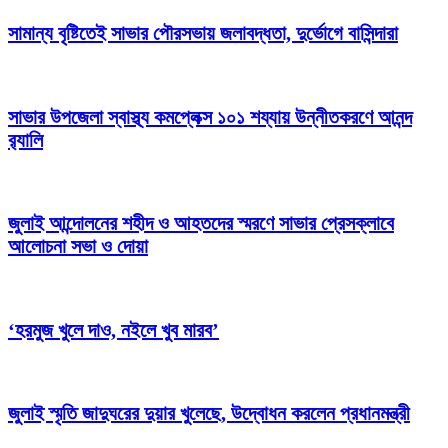
সামান্য বৃষ্টিতেই সাভার পৌরসভায় জলাবদ্ধতা, দুর্ভোগে বাসিন্দারা
সাভার উপজেলা স্বাস্থ্য কমপ্লেক্স ১০১ শয্যায় উন্নীতকরণে আনন্দ
র‍্যালি
জুলাই আন্দোলনের শহীদ ও আহতদের স্মরণে সাভার প্রেসক্লাবে
আলোচনা সভা ও দোয়া
‘হরমুজ খুলে দাও, নইলে খুব মারব’
জুলাই স্মৃতি জাদুঘরের দুয়ার খুলেছে, উদ্বোধন করলেন প্রধানমন্ত্রী