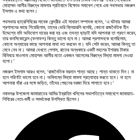
মোহাম্মদ আলীর বিরুদ্ধে মামলার প্রতিবাদে বিক্ষোভ সমাবেশ শেষে এক পথসভায় নজরুল
ইসলাম এ কথা বলেন।
পথসভায় ছাত্রশিবিরের সাবেক কেন্দ্রীয় এই সাধারণ সম্পাদক বলেন, ‘এ ঘটনায় আমরা
প্রশাসনের কাছে গিয়েছিলাম, তাদের ভেরি ক্লিয়ারলি বলেছি, কোনো রাজনৈতিক হীন
উদ্দেশ্যে যদি অভিযোগ দায়ের করা হয় এবং তদন্ত ছাড়াই যদি আপনারা তা গ্রহণ করেন,
তার কনসিকোয়েন্স (ফলাফল) কিন্তু ভালো হবে না। আমরা প্রশাসনকে বলেছিলাম,
কোনো অন্যায়ের কাছে আপনারা মাথা নত করবেন না। যদি সেটা করেন, আমরা কিন্তু তা
মেনে নেব না। আমরা দেখতে পেলাম, রাতের অন্ধকারে একটি মহলের ইশারায় টাকার
বিনিময়ে মাওলানা মোহাম্মদ আলীর মতো একজন আলেমের বিরুদ্ধে মিথ্যা মামলা দেওয়া
হলো।’
নজরুল ইসলাম আরও বলেন, ‘রাজনৈতিক ময়দান শান্ত আছে। শান্ত থাকতে দিন। না
হলে পরিণতি ভালো হবে না। অবিলম্বে মিথ্যা মামলা প্রত্যাহার করতে হবে। না হলে
আপনারা যাঁরা এর সঙ্গে জড়িত, তাঁদের পেছনের দরজা দিয়ে পালাতে হবে।’
নবাবগঞ্জ উপজেলা জামায়াতের আমির ইব্রাহিম খলিলের সভাপতিত্বে সমাবেশে জামায়াত-
শিবিরের নেতা-কর্মী ও সমর্থকেরা উপস্থিত ছিলেন।