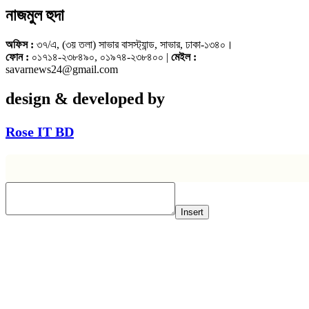
নাজমুল হুদা
অফিস :
৩৭/এ, (৩য় তলা) সাভার বাসস্ট্যান্ড, সাভার, ঢাকা-১৩৪০।
ফোন :
০১৭১৪-২৩৮৪৯০, ০১৯৭৪-২৩৮৪০০ |
মেইল :
savarnews24@gmail.com
design & developed by
Rose IT BD
Insert