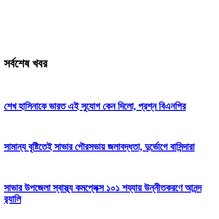
সর্বশেষ খবর
শেখ হাসিনাকে ভারত এই সুযোগ কেন দিলো, প্রশ্ন বিএনপির
সামান্য বৃষ্টিতেই সাভার পৌরসভায় জলাবদ্ধতা, দুর্ভোগে বাসিন্দারা
সাভার উপজেলা স্বাস্থ্য কমপ্লেক্স ১০১ শয্যায় উন্নীতকরণে আনন্দ
র‍্যালি