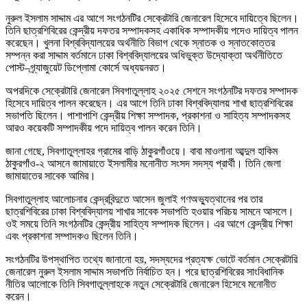
নুরুল ইসলাম সাদ্দাম এর আগে সংগঠনটির সেক্রেটারি জেনারেল হিসেবে দায়িত্বে ছিলেন।
তিনি ছাত্রশিবিরের কেন্দ্রীয় দফতর সম্পাদকসহ একাধিক সম্পাদকীয় পদেও দায়িত্ব পালন
করেছেন। খুলনা বিশ্ববিদ্যালয়ের অর্থনীতি বিভাগ থেকে স্নাতক ও স্নাতকোত্তর
সম্পন্ন করা সাদ্দাম বর্তমানে ঢাকা বিশ্ববিদ্যালয়ের অধিভুক্ত উদ্যোক্তা অর্থনীতিতে
পোস্ট–গ্র্যাজুয়েট ডিপ্লোমা কোর্সে অধ্যয়নরত।
অপরদিকে সেক্রেটারি জেনারেল সিবগাতুল্লাহ ২০২৫ সেশনে সংগঠনটির দফতর সম্পাদক
হিসেবে দায়িত্ব পালন করেছেন। এর আগে তিনি ঢাকা বিশ্ববিদ্যালয় শাখা ছাত্রশিবিরের
সভাপতি ছিলেন। পাশাপাশি কেন্দ্রীয় শিক্ষা সম্পাদক, প্রকাশনা ও সাহিত্য সম্পাদকসহ
আরও কয়েকটি সম্পাদকীয় পদে দায়িত্ব পালন করেন তিনি।
জানা গেছে, সিবগাতুল্লাহর গ্রামের বাড়ি ঠাকুরগাঁওয়ে। বাবা মাওলানা আব্দুল হাকিম
ঠাকুরগাঁও-২ আসনে জামায়াতে ইসলামীর মনোনীত সংসদ সদস্য প্রার্থী। তিনি জেলা
জামায়াতের সাবেক আমির।
সিবগাতুল্লাহ আলোচনার কেন্দ্রবিন্দুতে আসেন জুলাই গণঅভ্যুত্থানের পর তার
ছাত্রশিবিরের ঢাকা বিশ্ববিদ্যালয় শাখার সাবেক সভাপতি হওয়ার পরিচয় সামনে আসলে।
ওই সময়ে তিনি সংগঠনটির কেন্দ্রীয় সাহিত্য সম্পাদক ছিলেন। এর আগে কেন্দ্রীয় শিক্ষা
এবং প্রকাশনা সম্পাদকও ছিলেন তিনি।
সংগঠনটির উপস্থাপিত তথ্যে জানানো হয়, সদস্যদের প্রত্যক্ষ ভোটে বর্তমান সেক্রেটারি
জেনারেল নুরুল ইসলাম সাদ্দাম সভাপতি নির্বাচিত হন। পরে ছাত্রশিবিরের সাংবিধানিক
নীতির আলোকে তিনি সিবগাতুল্লাহকে নতুন সেক্রেটারি জেনারেল হিসেবে মনোনীত
করেন।