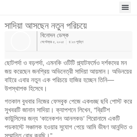
সাদিয়া আসছেন নতুন পরিচয়ে
বিনোদন ডেস্ক
সেপ্টেম্বর ৫, ২০২৫
৪:২৩ পূর্বাহ্ণ
ছোটপর্দা ও বড়পর্দা, এমনকি ওটিটি প্ল্যাটফর্মেও দর্শকদের মন
জয় করেছেন জনপ্রিয় অভিনেত্রী সাদিয়া আয়মান। অভিনয়ের
বাইরে এবার নতুন এক পরিচয়ে হাজির হচ্ছেন তিনি—
উপস্থাপক হিসেবে।
গতকাল বুধবার নিজের ফেসবুক পেজে একগুচ্ছ ছবি পোস্ট করে
সুখবরটি জানান সাদিয়া। ক্যাপশনে লিখেন, “ব্রিটিশ
কাউন্সিলের জন্য ‘কানেকশন আনলকড’ শিরোনামে একটি
পডকাস্টে সঞ্চালক হওয়ার সুযোগ পেয়ে আমি ভীষণ আনন্দিত ও
সম্মানিত বোধ করছি।”