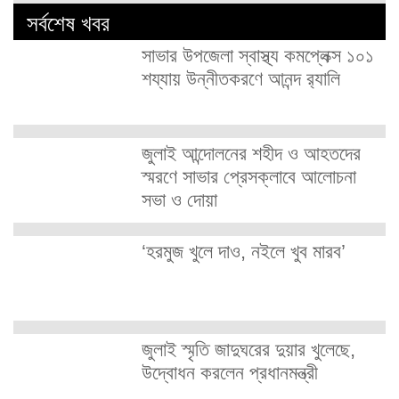
সর্বশেষ খবর
সাভার উপজেলা স্বাস্থ্য কমপ্লেক্স ১০১
শয্যায় উন্নীতকরণে আনন্দ র‍্যালি
জুলাই আন্দোলনের শহীদ ও আহতদের
স্মরণে সাভার প্রেসক্লাবে আলোচনা
সভা ও দোয়া
‘হরমুজ খুলে দাও, নইলে খুব মারব’
জুলাই স্মৃতি জাদুঘরের দুয়ার খুলেছে,
উদ্বোধন করলেন প্রধানমন্ত্রী