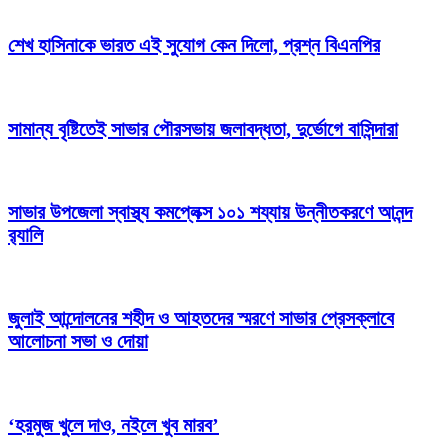
শেখ হাসিনাকে ভারত এই সুযোগ কেন দিলো, প্রশ্ন বিএনপির
সামান্য বৃষ্টিতেই সাভার পৌরসভায় জলাবদ্ধতা, দুর্ভোগে বাসিন্দারা
সাভার উপজেলা স্বাস্থ্য কমপ্লেক্স ১০১ শয্যায় উন্নীতকরণে আনন্দ
র‍্যালি
জুলাই আন্দোলনের শহীদ ও আহতদের স্মরণে সাভার প্রেসক্লাবে
আলোচনা সভা ও দোয়া
‘হরমুজ খুলে দাও, নইলে খুব মারব’