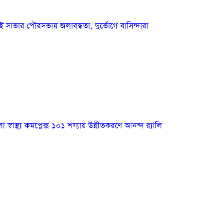
িতেই সাভার পৌরসভায় জলাবদ্ধতা, দুর্ভোগে বাসিন্দারা
্বাস্থ্য কমপ্লেক্স ১০১ শয্যায় উন্নীতকরণে আনন্দ র‍্যালি