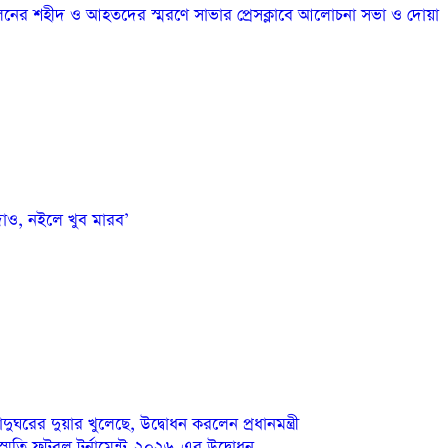
নের শহীদ ও আহতদের স্মরণে সাভার প্রেসক্লাবে আলোচনা সভা ও দোয়া
দাও, নইলে খুব মারব’
াদুঘরের দুয়ার খুলেছে, উদ্বোধন করলেন প্রধানমন্ত্রী
্মৃতি ফুটবল টুর্নামেন্ট-২০২৬-এর উদ্বোধন