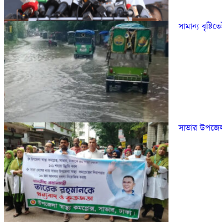
সামান্য বৃষ্ট
সাভার উপজেলা স