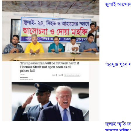
জুলাই আন্দোল
‘হরমুজ খুলে 
জুলাই স্মৃতি জ
সাভারে শহীদ স