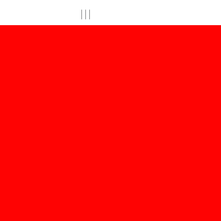
|
|
|