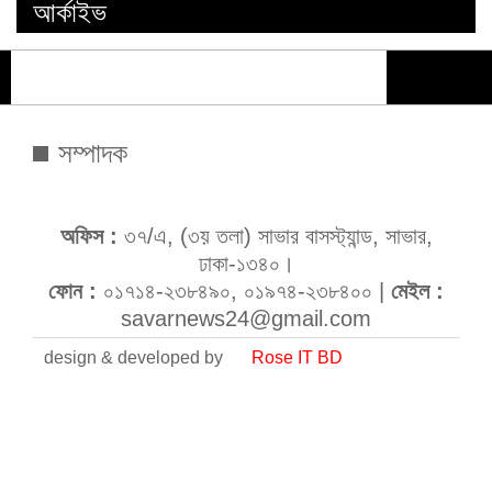
আর্কাইভ
সম্পাদক
অফিস :
৩৭/এ, (৩য় তলা) সাভার বাসস্ট্যান্ড, সাভার,
ঢাকা-১৩৪০।
ফোন :
০১৭১৪-২৩৮৪৯০, ০১৯৭৪-২৩৮৪০০ |
মেইল :
savarnews24@gmail.com
design & developed by
Rose IT BD