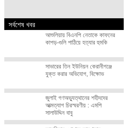
সর্বশেষ খবর
আশুলিয়ায় বিএনপি নেতাকে কাফনের
কাপড়-গুলি পাঠিয়ে হত্যার হুমকি
সাভারের তিন ইউনিয়ন কেরানীগঞ্জে
যুক্ত করার অভিযোগ, বিক্ষোভ
জুলাই গণঅভ্যুত্থানের শহীদদের
আত্মত্যাগ চিরস্মরণীয় : এমপি
সালাউদ্দিন বাবু