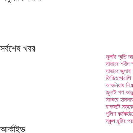
সর্বশেষ খবর
জুলাই স্মৃতি জ
সাভারে শহীদ স
সাভারে জুলাই 
ফিজিওথেরাপি অ
আশুলিয়ায় বি
জুলাই গণ-অভ্যু
সাভারে হামল
যানজটে সড়কেই
পুলিশ কর্মকর্
স্কুল ছুটির পর
আর্কাইভ