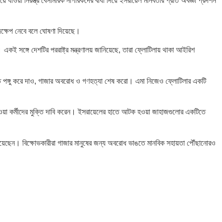
 যাওয়া নিরস্ত্র বেসামরিক নাগরিকদের বাধা দিয়ে ইসরায়েল মানবতার প্রতি অবজ্ঞা প্রদর্শন
পদক্ষেপ নেবে বলে ঘোষণা দিয়েছে।
একই সঙ্গে দেশটির পররাষ্ট্র মন্ত্রণালয় জানিয়েছে, তারা ফ্লোটিলায় থাকা আইরিশ
নীতি পঙ্গু করে দাও, গাজার অবরোধ ও গণহত্যা শেষ করো। এমা নিজেও ফ্লোটিলার একটি
টক হওয়া কর্মীদের মুক্তি দাবি করেন। ইসরায়েলের হাতে আটক হওয়া জাহাজগুলোর একটিতে
 দিয়েছেন। বিক্ষোভকারীরা গাজার মানুষের জন্য অবরোধ ভাঙতে মানবিক সহায়তা পৌঁছানোরও