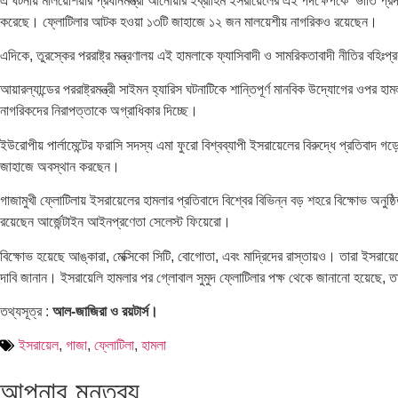
এ ঘটনায় মালয়েশিয়ার প্রধানমন্ত্রী আনোয়ার ইব্রাহিম ইসরায়েলের এই পদক্ষেপকে ‘ভীতি প্রদর
করেছে। ফ্লোটিলার আটক হওয়া ১৩টি জাহাজে ১২ জন মালয়েশীয় নাগরিকও রয়েছেন।
এদিকে, তুরস্কের পররাষ্ট্র মন্ত্রণালয় এই হামলাকে ফ্যাসিবাদী ও সামরিকতাবাদী নীতির ব
আয়ারল্যান্ডের পররাষ্ট্রমন্ত্রী সাইমন হ্যারিস ঘটনাটিকে শান্তিপূর্ণ মানবিক উদ্যোগের ও
নাগরিকদের নিরাপত্তাকে অগ্রাধিকার দিচ্ছে।
ইউরোপীয় পার্লামেন্টের ফরাসি সদস্য এমা ফুরো বিশ্বব্যাপী ইসরায়েলের বিরুদ্ধে প্রতিব
জাহাজে অবস্থান করছেন।
গাজামুখী ফ্লোটিলায় ইসরায়েলের হামলার প্রতিবাদে বিশ্বের বিভিন্ন বড় শহরে বিক্ষোভ অনুষ
রয়েছেন আর্জেন্টাইন আইনপ্রণেতা সেলেস্ট ফিয়েরো।
বিক্ষোভ হয়েছে আঙ্কারা, মেক্সিকো সিটি, বোগোতা, এবং মাদ্রিদের রাস্তায়ও। তারা ইসরায়
দাবি জানান। ইসরায়েলি হামলার পর গ্লোবাল সুমুদ ফ্লোটিলার পক্ষ থেকে জানানো হয়েছে, 
তথ্যসূত্র :
আল-জাজিরা ও রয়টার্স।
ইসরায়েল
,
গাজা
,
ফ্লোটিলা
,
হামলা
আপনার মন্তব্য