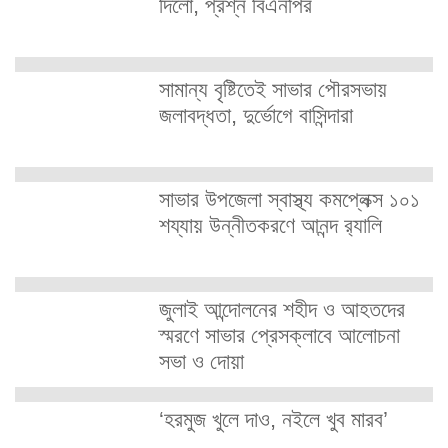
দিলো, প্রশ্ন বিএনপির
সামান্য বৃষ্টিতেই সাভার পৌরসভায়
জলাবদ্ধতা, দুর্ভোগে বাসিন্দারা
সাভার উপজেলা স্বাস্থ্য কমপ্লেক্স ১০১
শয্যায় উন্নীতকরণে আনন্দ র‍্যালি
জুলাই আন্দোলনের শহীদ ও আহতদের
স্মরণে সাভার প্রেসক্লাবে আলোচনা
সভা ও দোয়া
‘হরমুজ খুলে দাও, নইলে খুব মারব’