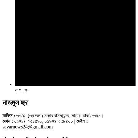
সম্পাদক
নাজমুল হুদা
অফিস :
৩৭/এ, (৩য় তলা) সাভার বাসস্ট্যান্ড, সাভার, ঢাকা-১৩৪০।
ফোন :
০১৭১৪-২৩৮৪৯০, ০১৯৭৪-২৩৮৪০০ |
মেইল :
savarnews24@gmail.com