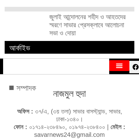
জুলাই আন্দোলনের শহীদ ও আহতদের
স্মরণে সাভার প্রেসক্লাবে আলোচনা
সভা ও দোয়া
আর্কাইভ
সম্পাদক
নাজমুল হুদা
অফিস :
৩৭/এ, (৩য় তলা) সাভার বাসস্ট্যান্ড, সাভার,
ঢাকা-১৩৪০।
ফোন :
০১৭১৪-২৩৮৪৯০, ০১৯৭৪-২৩৮৪০০ |
মেইল :
savarnews24@gmail.com