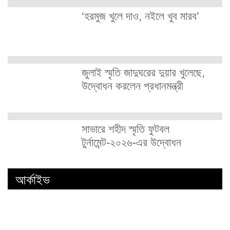
‘হরমুজ খুলে দাও, নইলে খুব মারব’
জুলাই স্মৃতি জাদুঘরের দুয়ার খুলেছে,
উদ্বোধন করলেন প্রধানমন্ত্রী
সাভারে শহীদ স্মৃতি ফুটবল
টুর্নামেন্ট-২০২৬-এর উদ্বোধন
আর্কাইভ