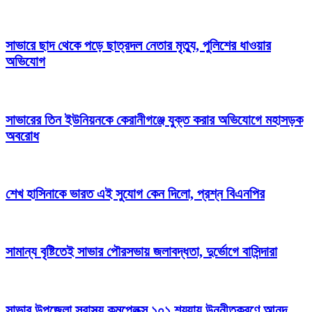
সাভারে ছাদ থেকে পড়ে ছাত্রদল নেতার মৃত্যু, পুলিশের ধাওয়ার
অভিযোগ
সাভারের তিন ইউনিয়নকে কেরানীগঞ্জে যুক্ত করার অভিযোগে মহাসড়ক
অবরোধ
শেখ হাসিনাকে ভারত এই সুযোগ কেন দিলো, প্রশ্ন বিএনপির
সামান্য বৃষ্টিতেই সাভার পৌরসভায় জলাবদ্ধতা, দুর্ভোগে বাসিন্দারা
সাভার উপজেলা স্বাস্থ্য কমপ্লেক্স ১০১ শয্যায় উন্নীতকরণে আনন্দ