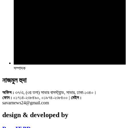
সম্পাদক
নাজমুল হুদা
অফিস :
৩৭/এ, (৩য় তলা) সাভার বাসস্ট্যান্ড, সাভার, ঢাকা-১৩৪০।
ফোন :
০১৭১৪-২৩৮৪৯০, ০১৯৭৪-২৩৮৪০০ |
মেইল :
savarnews24@gmail.com
design & developed by