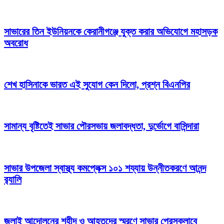
সাভারের তিন ইউনিয়নকে কেরানীগঞ্জে যুক্ত করার অভিযোগে মহাসড়ক
অবরোধ
শেখ হাসিনাকে ভারত এই সুযোগ কেন দিলো, প্রশ্ন বিএনপির
সামান্য বৃষ্টিতেই সাভার পৌরসভায় জলাবদ্ধতা, দুর্ভোগে বাসিন্দারা
সাভার উপজেলা স্বাস্থ্য কমপ্লেক্স ১০১ শয্যায় উন্নীতকরণে আনন্দ
র‍্যালি
জুলাই আন্দোলনের শহীদ ও আহতদের স্মরণে সাভার প্রেসক্লাবে