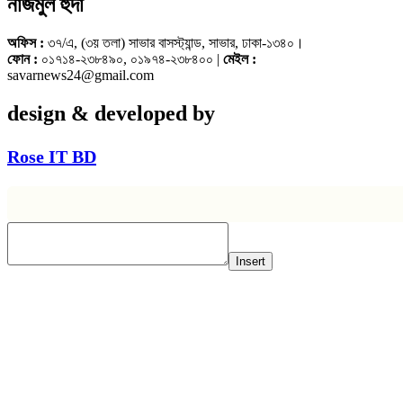
নাজমুল হুদা
অফিস :
৩৭/এ, (৩য় তলা) সাভার বাসস্ট্যান্ড, সাভার, ঢাকা-১৩৪০।
ফোন :
০১৭১৪-২৩৮৪৯০, ০১৯৭৪-২৩৮৪০০ |
মেইল :
savarnews24@gmail.com
design & developed by
Rose IT BD
Insert