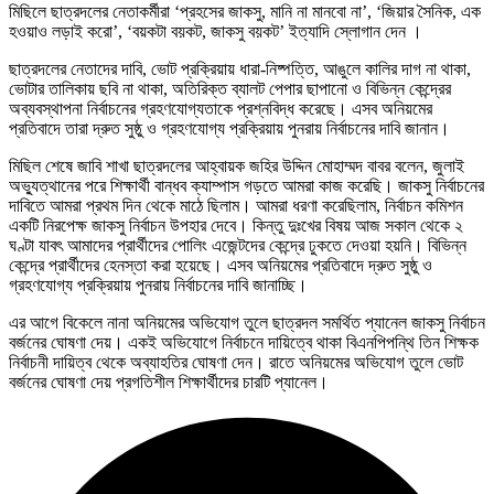
মিছিলে ছাত্রদলের নেতাকর্মীরা ‘প্রহসের জাকসু, মানি না মানবো না’, ‘জিয়ার সৈনিক, এক
হওয়াও লড়াই করো’, ‘বয়কটা বয়কট, জাকসু বয়কট’ ইত্যাদি স্লোগান দেন ।
ছাত্রদলের নেতাদের দাবি, ভোট প্রক্রিয়ায় ধারা-নিষ্পত্তি, আঙুলে কালির দাগ না থাকা,
ভোটার তালিকায় ছবি না থাকা, অতিরিক্ত ব্যালট পেপার ছাপানো ও বিভিন্ন কেন্দ্রের
অব্যবস্থাপনা নির্বাচনের গ্রহণযোগ্যতাকে প্রশ্নবিদ্ধ করেছে। এসব অনিয়মের
প্রতিবাদে তারা দ্রুত সুষ্ঠু ও গ্রহণযোগ্য প্রক্রিয়ায় পুনরায় নির্বাচনের দাবি জানান।
মিছিল শেষে জাবি শাখা ছাত্রদলের আহ্বায়ক জহির উদ্দিন মোহাম্মদ বাবর বলেন, জুলাই
অভ্যুত্থানের পরে শিক্ষার্থী বান্ধব ক্যাম্পাস গড়তে আমরা কাজ করেছি। জাকসু নির্বাচনের
দাবিতে আমরা প্রথম দিন থেকে মাঠে ছিলাম। আমরা ধরণা করেছিলাম, নির্বাচন কমিশন
একটি নিরপেক্ষ জাকসু নির্বাচন উপহার দেবে। কিন্তু দুঃখের বিষয় আজ সকাল থেকে ২
ঘণ্টা যাবৎ আমাদের প্রার্থীদের পোলিং এজেন্টদের কেন্দ্রে ঢুকতে দেওয়া হয়নি। বিভিন্ন
কেন্দ্রে প্রার্থীদের হেনস্তা করা হয়েছে। এসব অনিয়মের প্রতিবাদে দ্রুত সুষ্ঠু ও
গ্রহণযোগ্য প্রক্রিয়ায় পুনরায় নির্বাচনের দাবি জানাচ্ছি।
এর আগে বিকেলে নানা অনিয়মের অভিযোগ তুলে ছাত্রদল সমর্থিত প্যানেল জাকসু নির্বাচন
বর্জনের ঘোষণা দেয়। একই অভিযোগে নির্বাচনে দায়িত্বে থাকা বিএনপিপন্থি তিন শিক্ষক
নির্বাচনী দায়িত্ব থেকে অব্যাহতির ঘোষণা দেন। রাতে অনিয়মের অভিযোগ তুলে ভোট
বর্জনের ঘোষণা দেয় প্রগতিশীল শিক্ষার্থীদের চারটি প্যানেল।