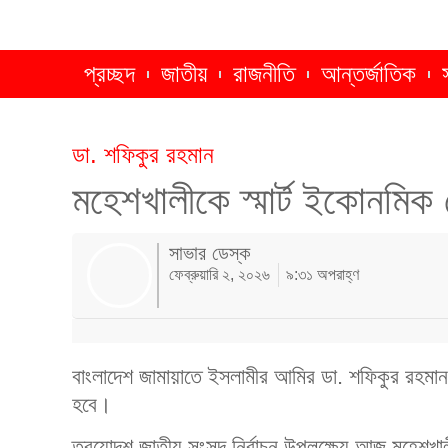
প্রচ্ছদ
জাতীয়
রাজনীতি
আন্তর্জাতিক
ডা. শফিকুর রহমান
মহেশখালীকে স্মার্ট ইকোনমি
সাভার ডেস্ক
ফেব্রুয়ারি ২, ২০২৬
৯:৩১ অপরাহ্ণ
বাংলাদেশ জামায়াতে ইসলামীর আমির ডা. শফিকুর রহমান
হবে।
ত্রয়োদশ জাতীয় সংসদ নির্বাচন উপলক্ষ্যে আজ মহেশখালীর