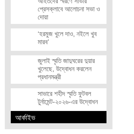
আহতদের স্মরণে সাভার
প্রেসক্লাবে আলোচনা সভা ও
দোয়া
‘হরমুজ খুলে দাও, নইলে খুব
মারব’
জুলাই স্মৃতি জাদুঘরের দুয়ার
খুলেছে, উদ্বোধন করলেন
প্রধানমন্ত্রী
সাভারে শহীদ স্মৃতি ফুটবল
টুর্নামেন্ট-২০২৬-এর উদ্বোধন
আর্কাইভ