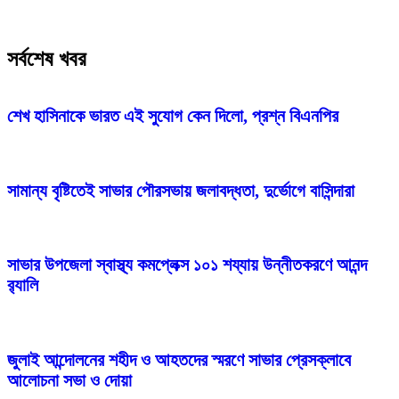
সর্বশেষ খবর
শেখ হাসিনাকে ভারত এই সুযোগ কেন দিলো, প্রশ্ন বিএনপির
সামান্য বৃষ্টিতেই সাভার পৌরসভায় জলাবদ্ধতা, দুর্ভোগে বাসিন্দারা
সাভার উপজেলা স্বাস্থ্য কমপ্লেক্স ১০১ শয্যায় উন্নীতকরণে আনন্দ
র‍্যালি
জুলাই আন্দোলনের শহীদ ও আহতদের স্মরণে সাভার প্রেসক্লাবে
আলোচনা সভা ও দোয়া