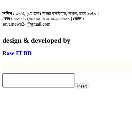
অফিস :
৩৭/এ, (৩য় তলা) সাভার বাসস্ট্যান্ড, সাভার, ঢাকা-১৩৪০।
ফোন :
০১৭১৪-২৩৮৪৯০, ০১৯৭৪-২৩৮৪০০ |
মেইল :
savarnews24@gmail.com
design & developed by
Rose IT BD
Insert