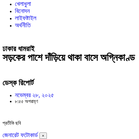
খেলাধুলা
বিনোদন
লাইফষ্টাইল
অর্থনীতি
ঢাকার ধামরাই
সড়কের পাশে দাঁড়িয়ে থাকা বাসে অগ্নিকাণ্ড
ডেস্ক রিপোর্ট
নভেম্বর ২৮, ২০২৫
৮:৫৫ অপরাহ্ণ
প্রতীকি ছবি
জেনারেট ফটোকার্ড
×