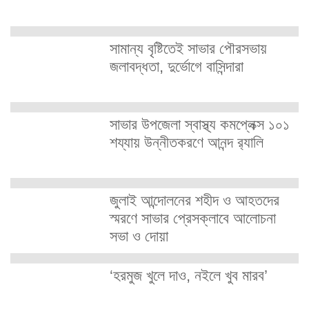
সামান্য বৃষ্টিতেই সাভার পৌরসভায়
জলাবদ্ধতা, দুর্ভোগে বাসিন্দারা
সাভার উপজেলা স্বাস্থ্য কমপ্লেক্স ১০১
শয্যায় উন্নীতকরণে আনন্দ র‍্যালি
জুলাই আন্দোলনের শহীদ ও আহতদের
স্মরণে সাভার প্রেসক্লাবে আলোচনা
সভা ও দোয়া
‘হরমুজ খুলে দাও, নইলে খুব মারব’