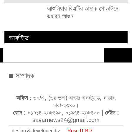
আশুলিয়ায় বিএটির তামাক গোডাউনে
ভয়াবহ আগুন
আর্কাইভ
সম্পাদক
অফিস :
৩৭/এ, (৩য় তলা) সাভার বাসস্ট্যান্ড, সাভার,
ঢাকা-১৩৪০।
ফোন :
০১৭১৪-২৩৮৪৯০, ০১৯৭৪-২৩৮৪০০ |
মেইল :
savarnews24@gmail.com
design & developed by
Rose IT BD