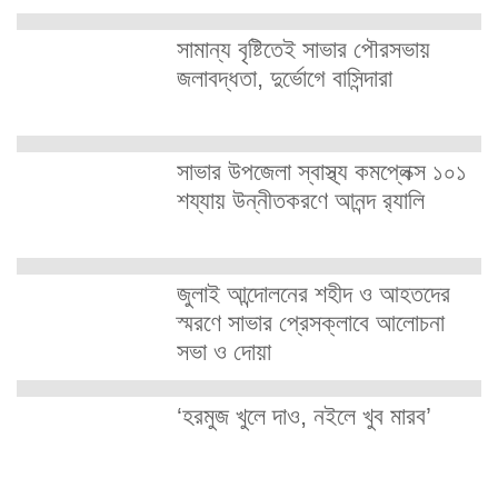
সামান্য বৃষ্টিতেই সাভার পৌরসভায়
জলাবদ্ধতা, দুর্ভোগে বাসিন্দারা
সাভার উপজেলা স্বাস্থ্য কমপ্লেক্স ১০১
শয্যায় উন্নীতকরণে আনন্দ র‍্যালি
জুলাই আন্দোলনের শহীদ ও আহতদের
স্মরণে সাভার প্রেসক্লাবে আলোচনা
সভা ও দোয়া
‘হরমুজ খুলে দাও, নইলে খুব মারব’