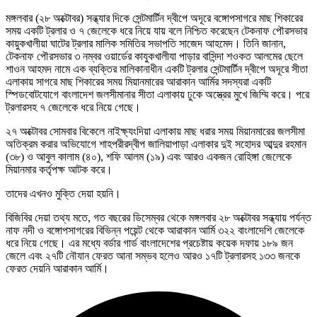
মঙ্গলবার (২৮ অক্টোবর) সন্ধ্যার দিকে সেন্টমার্টিন দ্বীপে অদূরে বঙ্গোপসাগরে মাছ শিকারের
সময় একটি ট্রলার ও ৭ জেলেকে ধরে নিয়ে যায় বলে নিশ্চিত করেছেন টেকনাফ পৌরসভার
কায়ুকখালীয়া ঘাটের ট্রলার মালিক সমিতির সভাপতি সাজেদ আহমেদ। তিনি জানান,
টেকনাফ পৌরসভার ৩ নম্বর ওয়ার্ডের কাযুকখালীযা পাড়ার বাসিন্দা শওকত আলমের ছেলে
শাওন আহমদ নামে এক ব্যক্তির মালিকানাধীন একটি ট্রলার সেন্টমার্টিন দ্বীপে অদূরে সীতা
এলাকায় সাগরে মাছ শিকারের সময় মিয়ানমারের আরাকান আর্মির সদস্যরা একটি
স্পিডবোটযোগে বাংলাদেশ জলসীমানার সীতা এলাকায় ঢুকে অস্ত্রের মুখে জিম্মি করে। পরে
ট্রলারসহ ৭ জেলেকে ধরে নিয়ে গেছে।
২৭ অক্টোবর সোমবার বিকেলে নাইক্ষ্যংদিয়া এলাকায় মাছ ধরার সময় মিয়ানমারের জলসীমা
অতিক্রম করার অভিযোগে শাহপরীরদ্বীপ জালিয়াপাড়া এলাকার দুই সহোদর আব্দুর রহমান
(৩৮) ও আবুল কালাম (৪০), শফি আলম (১৯) এবং আরও একজন রোহিঙ্গা জেলেকে
মিয়ানমার কর্তৃপক্ষ আটক করে।
তাদের এখনও মুক্তি দেয়া হয়নি।
বিজিবির দেয়া তথ্য মতে, গত বছরের ডিসেম্বর থেকে মঙ্গলবার ২৮ অক্টোবর সন্ধ্যায় পর্যন্ত
নাফ নদী ও বঙ্গোপসাগরের বিভিন্ন পয়েন্ট থেকে আরাকান আর্মি ৩২২ বাংলাদেশি জেলেকে
ধরে নিয়ে গেছে। এর মধ্যে বর্ডার গার্ড বাংলাদেশের প্রচেষ্টায় কয়েক দফায় ১৮৯ জন
জেলে এবং ২৭টি নৌযান ফেরত আনা সম্ভব হলেও আরও ১৭টি ট্রলারসহ ১৩৩ জনকে
ফেরত দেয়নি আরাকান আর্মি।