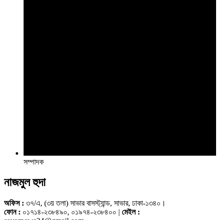
সম্পাদক
নাজমুল হুদা
অফিস :
৩৭/এ, (৩য় তলা) সাভার বাসস্ট্যান্ড, সাভার, ঢাকা-১৩৪০।
ফোন :
০১৭১৪-২৩৮৪৯০, ০১৯৭৪-২৩৮৪০০ |
মেইল :