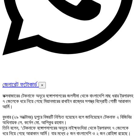
জেনারেট ফটোকার্ড
×
কক্সবাজারের টেকনাফে অদূরে বঙ্গোপসাগরের জলসীমা থেকে বাংলাদেশি মাছ ধরার ট্রলারসহ
৭ জেলেকে ধরে নিয়ে গেছে মিয়ানমারের রাখাইন রাজ্যের সশস্ত্র বিদ্রোহী গোষ্ঠী আরাকান
আর্মি।
বুধবার (২৯ অক্টোবর) দুপুরে বিষয়টি নিশ্চিত হয়েছেন বলে জানিয়েছেন টেকনাফ ২ বিজিবির
অধিনায়ক লে. কর্নেল মো. আশিকুর রহমান।
তিনি বলেন, ‘টেকনাফে বঙ্গোপসাগরের অদূরে নাইক্ষ্যংদিয়া থেকে ট্রলারসহ ৭ জেলেকে
ধরে নিয়ে গেছে আরাকান আর্মি। যার মধ্যে ৫ জন বাংলাদেশি ও ২ জন রোহিঙ্গা রয়েছে।