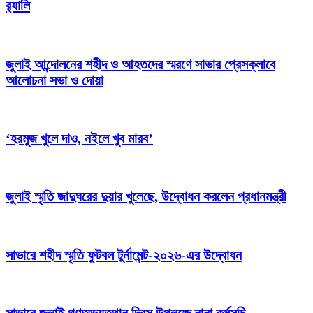
র‍্যালি
জুলাই আন্দোলনের শহীদ ও আহতদের স্মরণে সাভার প্রেসক্লাবে
আলোচনা সভা ও দোয়া
‘হরমুজ খুলে দাও, নইলে খুব মারব’
জুলাই স্মৃতি জাদুঘরের দুয়ার খুলেছে, উদ্বোধন করলেন প্রধানমন্ত্রী
সাভারে শহীদ স্মৃতি ফুটবল টুর্নামেন্ট-২০২৬-এর উদ্বোধন