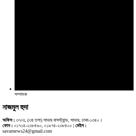
সম্পাদক
নাজমুল হুদা
অফিস :
৩৭/এ, (৩য় তলা) সাভার বাসস্ট্যান্ড, সাভার, ঢাকা-১৩৪০।
ফোন :
০১৭১৪-২৩৮৪৯০, ০১৯৭৪-২৩৮৪০০ |
মেইল :
savarnews24@gmail.com