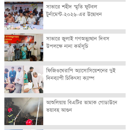
সাভারে শহীদ স্মৃতি ফুটবল
টুর্নামেন্ট-২০২৬-এর উদ্বোধন
সাভারে জুলাই গণঅভ্যুত্থান দিবস
উপলক্ষে নানা কর্মসূচি
ফিজিওথেরাপি অ্যাসোসিয়েশনের দুই
দিনব্যাপী চিকিৎসা ক্যাম্প
আশুলিয়ায় বিএটির তামাক গোডাউনে
ভয়াবহ আগুন