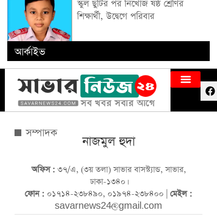
স্কুল ছুটির পর নিখোঁজ ষষ্ঠ শ্রেণির
শিক্ষার্থী, উদ্বেগে পরিবার
আর্কাইভ
সম্পাদক
নাজমুল হুদা
অফিস :
৩৭/এ, (৩য় তলা) সাভার বাসস্ট্যান্ড, সাভার,
ঢাকা-১৩৪০।
ফোন :
০১৭১৪-২৩৮৪৯০, ০১৯৭৪-২৩৮৪০০ |
মেইল :
savarnews24@gmail.com