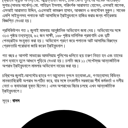
(ক্রাইম অ্যান্ড অপস) মো. আব্দুল্লাহিল কাফী, ঢাকা জেলা পুলিশের সাবেক অতিরিক্ত
সুপার (সাভার সার্কেল) মো. শাহিদুল ইসলাম, পরিদর্শক আরাফাত হোসেন, এসআই মালেক,
এসআই আরাফাত উদ্দিন, এএসআই কামরুল হাসান, আবজাল ও কনস্টেবল মুকুল। সাবেক
এমপি সাইফুলসহ পলাতক আট আসামিকে ট্রাইব্যুনালে হাজির করার জন্য পত্রিকায়
বিজ্ঞপ্তি দেওয়া হয়।
প্রসিকিউশন গত ২ জুলাই মামলায় আনুষ্ঠানিক অভিযোগ জমা দেয়। অভিযোগের সঙ্গে
৩১৩ পৃষ্ঠার তথ্যসূত্র, ৬২ জন সাক্ষী, ১৬৮ পৃষ্ঠার দালিলিক প্রমাণাদি এবং দুটি
পেনড্রাইভ সংযুক্ত করা হয়। অভিযোগ গ্রহণ করে পলাতক আট আসামির বিরুদ্ধে
গ্রেফতারি পরোয়ানা জারি করেন ট্রাইব্যুনাল।
গত বছর ৫ আগস্ট সাভারের আশুলিয়ায় পুলিশের গুলিতে ছয় তরুণ নিহত হন এবং তাদের
লাশ ভ্যানে তুলে আগুনে পুড়িয়ে দেওয়া হয়। চলতি বছর ১১ সেপ্টেম্বর আন্তর্জাতিক
অপরাধ ট্রাইব্যুনালে মামলার অভিযোগ দায়ের করা হয়।
চব্বিশের জুলাই-আগস্টের ছাত্র গণ আন্দোলন নৃশংস হত্যাকাণ্ড, গণহত্যাসহ বিভিন্ন
মানবতাবিরোধী অপরাধ সংগঠিত করে, যার সঙ্গে তৎকালীন সরকারের শীর্ষ কর্মকর্তা ও দলীয়
নেতা ও ক্যাডাররা যুক্ত ছিলেন। এসব অপরাধের বিচার চলছে এখন আন্তর্জাতিক
ট্রাইব্যুনালে।
সূত্র :
বাসস