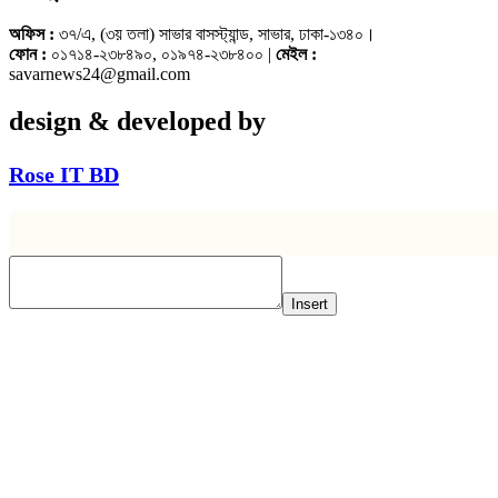
অফিস :
৩৭/এ, (৩য় তলা) সাভার বাসস্ট্যান্ড, সাভার, ঢাকা-১৩৪০।
ফোন :
০১৭১৪-২৩৮৪৯০, ০১৯৭৪-২৩৮৪০০ |
মেইল :
savarnews24@gmail.com
design & developed by
Rose IT BD
Insert