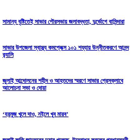
সামান্য বৃষ্টিতেই সাভার পৌরসভায় জলাবদ্ধতা, দুর্ভোগে বাসিন্দারা
সাভার উপজেলা স্বাস্থ্য কমপ্লেক্স ১০১ শয্যায় উন্নীতকরণে আনন্দ
র‍্যালি
জুলাই আন্দোলনের শহীদ ও আহতদের স্মরণে সাভার প্রেসক্লাবে
আলোচনা সভা ও দোয়া
‘হরমুজ খুলে দাও, নইলে খুব মারব’