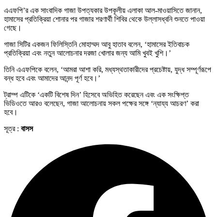
এএফপি’র এক সাংবাদিক গাজা উপত্যকার উপকূলীয় এলাকা আল-মাওয়াসিতে জানান,
হামাসের প্রতিক্রিয়া শোনার পর গাজার শরণার্থী শিবির থেকে উল্লাসধ্বনি শুনতে পাওয়া
গেছে।
গাজা সিটির একজন ফিলিস্তিনি মোহাম্মদ আবু হাতাব বলেন, ‘হামাসের ইতিবাচক
প্রতিক্রিয়া এবং নতুন আলোচনার দরজা খোলার জন্য আমি খুবই খুশি।’
তিনি এএফপিকে বলেন, ‘আমরা আশা করি, মধ্যস্থতাকারীদের প্রচেষ্টায়, যুদ্ধ সম্পূর্ণরূপে
বন্ধ হবে এবং আমাদের আনন্দ পূর্ণ হবে।’
ট্রাম্প এটিকে ‘একটি বিশেষ দিন’ হিসেবে অভিহিত করেছেন এবং এক সংক্ষিপ্ত
ভিডিওতে আরও বলেছেন, গাজা আলোচনায় সকল পক্ষের সঙ্গে ‘ন্যায্য আচরণ’ করা
হবে।
সূত্র :
বাসস