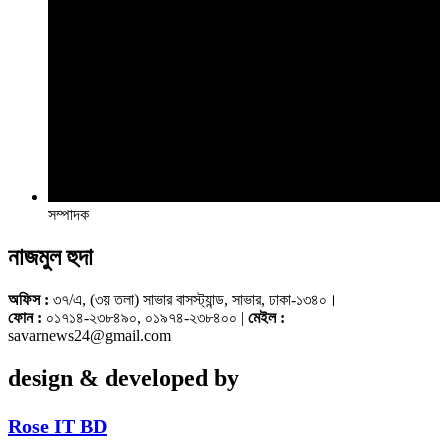
সম্পাদক
নাজমুল হুদা
অফিস :
৩৭/এ, (৩য় তলা) সাভার বাসস্ট্যান্ড, সাভার, ঢাকা-১৩৪০।
ফোন :
০১৭১৪-২৩৮৪৯০, ০১৯৭৪-২৩৮৪০০ |
মেইল :
savarnews24@gmail.com
design & developed by
Rose IT BD