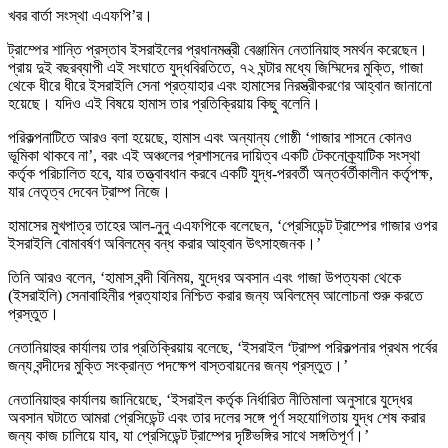
খবর বার্তা সংস্থা এএফপি’র।
ট্রাম্পের শান্তি প্রস্তাব ইসরাইলের প্রধানমন্ত্রী বেঞ্জামিন নেতানিয়াহু সমর্থন করেছেন।
প্রায় দুই বছরব্যাপী এই সংঘাতে যুদ্ধবিরতিতে, ৭২ ঘন্টার মধ্যে জিম্মিদের মুক্তি, গাজা
থেকে ধীরে ধীরে ইসরাইলি সেনা প্রত্যাহার এবং হামাসের নিরস্ত্রীকরণের আহ্বান জানানো
হয়েছে। যদিও এই বিষয়ে হামাস তার প্রতিক্রিয়ায় কিছু বলেনি।
পরিকল্পনাটিতে আরও বলা হয়েছে, হামাস এবং অন্যান্য গোষ্ঠী ‘গাজার শাসনে কোনও
ভূমিকা থাকবে না’, বরং এই অঞ্চলের প্রশাসনের দায়িত্ব একটি টেকনোক্র্যাটিক সংস্থা
কর্তৃক পরিচালিত হবে, যার তত্ত্বাবধান করবে একটি যুদ্ধ-পরবর্তী অন্তর্বর্তীকালীন কর্তৃপক্ষ,
যার নেতৃত্ব দেবেন ট্রাম্প নিজে।
হামাসের মুখপাত্র তাহের আল-নুনু এএফপিকে বলেছেন, ‘প্রেসিডেন্ট ট্রাম্পের গাজার ওপর
ইসরাইলি বোমাবর্ষণ অবিলম্বে বন্ধ করার আহ্বান উৎসাহজনক।’
তিনি আরও বলেন, ‘হামাস বন্দী বিনিময়, যুদ্ধের অবসান এবং গাজা উপত্যকা থেকে
(ইসরাইলি) সেনাবাহিনীর প্রত্যাহার নিশ্চিত করার জন্য অবিলম্বে আলোচনা শুরু করতে
প্রস্তুত।
নেতানিয়াহুর কার্যালয় তার প্রতিক্রিয়ায় বলেছে, ‘ইসরাইল ‘ট্রাম্প পরিকল্পনার প্রথম পর্বের
জন্য বন্দীদের মুক্তি সংক্রান্ত পদক্ষেপ বাস্তবায়নের জন্য প্রস্তুত।’
নেতানিয়াহুর কার্যালয় জানিয়েছে, ‘ইসরাইল কর্তৃক নির্ধারিত নীতিমালা অনুসারে যুদ্ধের
অবসান ঘটাতে আমরা প্রেসিডেন্ট এবং তার দলের সঙ্গে পূর্ণ সহযোগিতায় যুদ্ধ শেষ করার
জন্য কাজ চালিয়ে যাব, যা প্রেসিডেন্ট ট্রাম্পের দৃষ্টিভঙ্গির সাথে সঙ্গতিপূর্ণ।’