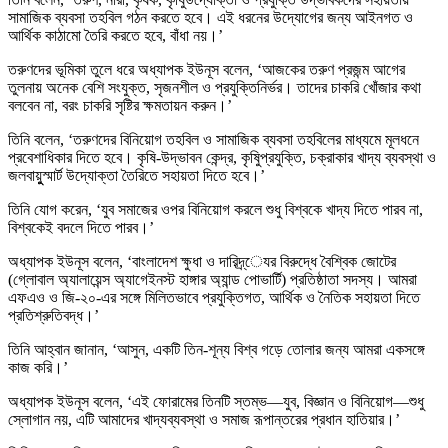
সামাজিক ব্যবসা তহবিল গঠন করতে হবে। এই ধরনের উদ্যোগের জন্য আইনগত ও
আর্থিক কাঠামো তৈরি করতে হবে, বাঁধা নয়।’
তরুণদের ভূমিকা তুলে ধরে অধ্যাপক ইউনূস বলেন, ‘আজকের তরুণ প্রজন্ম আগের
তুলনায় অনেক বেশি সংযুক্ত, সৃজনশীল ও প্রযুক্তিনির্ভর। তাদের চাকরি খোঁজার কথা
বলবেন না, বরং চাকরি সৃষ্টির ক্ষমতায়ন করুন।’
তিনি বলেন, ‘তরুণদের বিনিয়োগ তহবিল ও সামাজিক ব্যবসা তহবিলের মাধ্যমে মূলধনে
প্রবেশাধিকার দিতে হবে। কৃষি-উদ্ভাবন কেন্দ্র, কৃষিুপ্রযুক্তি, চক্রাকার খাদ্য ব্যবস্থা ও
জলবায়ুুস্মার্ট উদ্যোক্তা তৈরিতে সহায়তা দিতে হবে।’
তিনি যোগ করেন, ‘যুব সমাজের ওপর বিনিয়োগ করলে শুধু বিশ্বকে খাদ্য দিতে পারব না,
বিশ্বকেই বদলে দিতে পারব।’
অধ্যাপক ইউনূস বলেন, ‘বাংলাদেশ ক্ষুধা ও দারিদ্র্েযর বিরুদ্ধে বৈশ্বিক জোটের
(গ্লোবাল অ্যালায়েন্স অ্যাগেইনস্ট হাঙ্গার অ্যান্ড পোভার্টি) প্রতিষ্ঠাতা সদস্য। আমরা
এফএও ও জি-২০-এর সঙ্গে মিলিতভাবে প্রযুক্তিগত, আর্থিক ও নৈতিক সহায়তা দিতে
প্রতিশ্রুতিবদ্ধ।’
তিনি আহ্বান জানান, ‘আসুন, একটি তিন-শূন্য বিশ্ব গড়ে তোলার জন্য আমরা একসঙ্গে
কাজ করি।’
অধ্যাপক ইউনূস বলেন, ‘এই ফোরামের তিনটি স্তম্ভ—যুব, বিজ্ঞান ও বিনিয়োগ—শুধু
স্লোগান নয়, এটি আমাদের খাদ্যব্যবস্থা ও সমাজ রূপান্তরের প্রধান হাতিয়ার।’