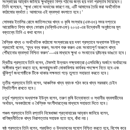
সংস্কারের আহ্বান জানিয়ে ক্ষুধামুক্ত বিশ্ব গঠনের জন্য ছয় দফা প্রস্তাব দিয়েছেন।
তিনি বলেছেন, ‘ক্ষুধা কোনো অভাবের কারণে নয়, এটি আমাদের তৈরি করা অর্থনৈতিক
কাঠামোর ব্যর্থতা। আমাদের এই ব্যবস্থা বদলাতে হবে।’
সোমবার ইতালির রোমে জাতিসংঘের খাদ্য ও কৃষি সংস্থার (এফএও) সদর দপ্তরে
আয়োজিত বিশ্ব খাদ্য ফোরাম (ডব্লিউএফএফ) ২০২৫-এর উদ্বোধনী অনুষ্ঠানের মূল
বক্তব্যে তিনি এ কথা বলেন।
বৈশ্বিক খাদ্য ও অর্থনৈতিক কাঠামো সংস্কারের ছয় দফা প্রস্তাবে অধ্যাপক ইউনূস
প্রথমেই বলেন, ‘যুদ্ধ বন্ধ করুন, সংলাপ শুরু করুন এবং সংঘাতপূর্ণ অঞ্চলে খাদ্য
পৌঁছানোর ব্যবস্থা নিশ্চিত করুন’—এর মাধ্যমে ক্ষুধা ও সংঘাতের দুষ্টচক্র ভাঙতে হবে।
দ্বিতীয় প্রস্তাবে তিনি বলেন, টেকসই উন্নয়ন লক্ষ্যমাত্রা (এসডিজি) অর্জনে অর্থায়নের
অঙ্গীকার পূরণ করতে হবে, জলবায়ুুসংকট মোকাবিলায় কার্যকর পদক্ষেপ নিতে হবে এবং
ঝুঁকিপূর্ণ জনগোষ্ঠীকে টিকে থাকার সক্ষমতা গড়ে তুলতে সহায়তা করতে হবে।
তৃতীয় প্রস্তাবে তিনি বলেন, আঞ্চলিক খাদ্য ব্যাংক গঠন করে খাদ্য সরবরাহ চেইন
স্থিতিশীল রাখতে হবে।
চতুর্থ প্রস্তাবে অধ্যাপক ইউনূস বলেন, তরুণ কৃষি উদ্যোক্তা ও স্থানীয় ব্যবসায়ীদের
অর্থায়ন, অবকাঠামো ও বৈশ্বিক অংশীদারত্বের মাধ্যমে সহায়তা দিতে হবে।
পঞ্চম প্রস্তাবে তিনি রপ্তানি নিষেধাজ্ঞা প্রত্যাহারের আহ্বান জানিয়ে বলেন,
বাণিজ্যনীতিকে খাদ্য নিরাপত্তার সহায়ক হতে হবে, বাঁধা নয়।
ষষ্ঠ প্রস্তাবে তিনি বলেন, প্রযুক্তি ও উদ্ভাবনের সুযোগ নিশ্চিত করতে হবে, বিশেষ করে