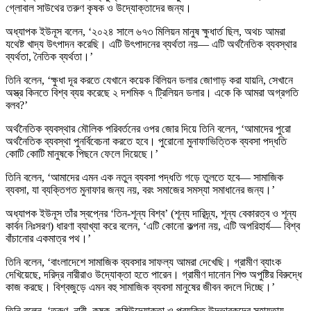
গ্লোবাল সাউথের তরুণ কৃষক ও উদ্যোক্তাদের জন্য।
অধ্যাপক ইউনূস বলেন, ‘২০২৪ সালে ৬৭৩ মিলিয়ন মানুষ ক্ষুধার্ত ছিল, অথচ আমরা
যথেষ্ট খাদ্য উৎপাদন করেছি। এটি উৎপাদনের ব্যর্থতা নয়— এটি অর্থনৈতিক ব্যবস্থার
ব্যর্থতা, নৈতিক ব্যর্থতা।’
তিনি বলেন, ‘ক্ষুধা দূর করতে যেখানে কয়েক বিলিয়ন ডলার জোগাড় করা যায়নি, সেখানে
অস্ত্র কিনতে বিশ্ব ব্যয় করেছে ২ দশমিক ৭ ট্রিলিয়ন ডলার। একে কি আমরা অগ্রগতি
বলব?’
অর্থনৈতিক ব্যবস্থার মৌলিক পরিবর্তনের ওপর জোর দিয়ে তিনি বলেন, ‘আমাদের পুরো
অর্থনৈতিক ব্যবস্থা পুনর্বিবেচনা করতে হবে। পুরোনো মুনাফাভিত্তিক ব্যবসা পদ্ধতি
কোটি কোটি মানুষকে পিছনে ফেলে দিয়েছে।’
তিনি বলেন, ‘আমাদের এমন এক নতুন ব্যবসা পদ্ধতি গড়ে তুলতে হবে— সামাজিক
ব্যবসা, যা ব্যক্তিগত মুনাফার জন্য নয়, বরং সমাজের সমস্যা সমাধানের জন্য।’
অধ্যাপক ইউনূস তাঁর স্বপ্নের ‘তিন-শূন্য বিশ্ব’ (শূন্য দারিদ্র্য, শূন্য বেকারত্ব ও শূন্য
কার্বন নিঃসরণ) ধারণা ব্যাখ্যা করে বলেন, ‘এটি কোনো কল্পনা নয়, এটি অপরিহার্য— বিশ্ব
বাঁচানোর একমাত্র পথ।’
তিনি বলেন, ‘বাংলাদেশে সামাজিক ব্যবসার সাফল্য আমরা দেখেছি। গ্রামীণ ব্যাংক
দেখিয়েছে, দরিদ্র নারীরাও উদ্যোক্তা হতে পারেন। গ্রামীণ দানোন শিশু অপুষ্টির বিরুদ্ধে
কাজ করছে। বিশ্বজুড়ে এমন বহু সামাজিক ব্যবসা মানুষের জীবন বদলে দিচ্ছে।’
তিনি বলেন, ‘তরুণ, নারী, কৃষক, কৃষিুউদ্যোক্তা ও প্রযুক্তি উদ্ভাবকদের সহায়তায়