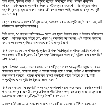
তিনি বলেন, ‘বিশ্বে সম্পদ ও প্রযুক্তি রয়েছে, ভবিষ্যতে আরও উন্নত প্রযুক্তি
আসবে। এখন দরকার সৃজনশীল চিন্তা ও সঠিক ব্যবসা কাঠামো—যার মাধ্যমে আমরা
নতুন বিশ্ব গড়ে তুলতে পারব। আমরা যদি কল্পনা করতে পারি, আমরা তা বাস্তবেও সৃষ্টি
করতে পারব।’
বক্তৃতার শুরুতে অধ্যাপক ইউনূস বলেন, ‘এফএও’র ৮০ বছর পূর্তি শুধু উদযাপন নয়, এটি
ভবিষ্যতের প্রস্তুতির আহ্বান।’
তিনি বলেন, ‘এ বছরের প্রতিপাদ্য— ‘হাত ধরে হাতে, উন্নত খাদ্য ও উন্নত ভবিষ্যতের
পথে’—আমাদের মনে করিয়ে দেয়: খাদ্য শুধু ক্যালরির ব্যাপার নয়, এটি মর্যাদার, ন্যায়ের
এবং আমরা কেমন পৃথিবীতে বাস করতে চাই তার প্রতিচ্ছবি।’
তিনি এফএওুর নোবেল শান্তি পুরস্কারজয়ী খাদ্য নিরাপত্তা ও শান্তি জোটের প্রশংসা
করে বলেন, এটি ভবিষ্যতেও বৈশ্বিক খাদ্য নিরাপত্তায় গুরুত্বপূর্ণ ভূমিকা রাখবে বলে তিনি
আশা করেন।
প্রধান উপদেষ্টা ২০২৪ সালের বাংলাদেশের শান্তিপূর্ণ তরুণ নেতৃত্বাধীন আন্দোলনের কথা
স্মরণ করে বলেন, ‘তরুণরা সাহস ও আশায় ভরপুর হয়ে গণতন্ত্র, শান্তি ও মানবাধিকারের
জন্য লড়াই করেছে। তাদের দাবি ছিল ক্ষমতা জনগণের কাছে ফিরিয়ে দেওয়া, ন্যায়,
অন্তর্ভুক্তি ও আস্থার ভিত্তিতে সমাজ গঠন।’
তিনি যোগ করেন, ‘এ তরুণরাই এখন নতুন বাংলাদেশ গঠনে কাজ করছে—যেখানে জনগণ
শাসনের কেন্দ্রে। আগামী ফেব্রুয়ারিতে জাতীয় নির্বাচন হবে, যার মাধ্যমে আমরা ন্যায় ও
জনগণের ক্ষমতায়নের প্রতিশ্রুতি প্রাতিষ্ঠানিক রূপ দেব।’
অধ্যাপক ইউনূস বলেন, ‘বাংলাদেশ আজ ১৭ কোটি মানুষের খাদ্য নিশ্চিত করছে এবং