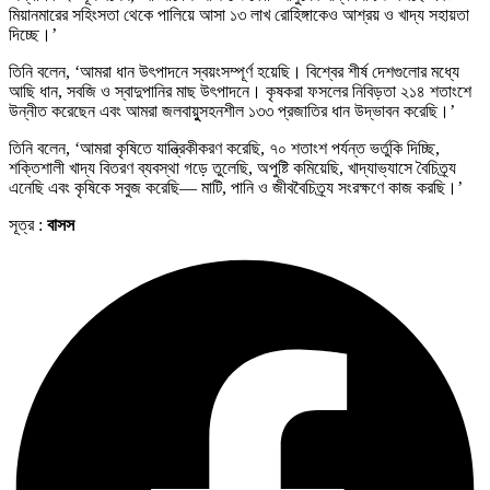
মিয়ানমারের সহিংসতা থেকে পালিয়ে আসা ১৩ লাখ রোহিঙ্গাকেও আশ্রয় ও খাদ্য সহায়তা
দিচ্ছে।’
তিনি বলেন, ‘আমরা ধান উৎপাদনে স্বয়ংসম্পূর্ণ হয়েছি। বিশ্বের শীর্ষ দেশগুলোর মধ্যে
আছি ধান, সবজি ও স্বাদুপানির মাছ উৎপাদনে। কৃষকরা ফসলের নিবিড়তা ২১৪ শতাংশে
উন্নীত করেছেন এবং আমরা জলবায়ুুসহনশীল ১৩৩ প্রজাতির ধান উদ্ভাবন করেছি।’
তিনি বলেন, ‘আমরা কৃষিতে যান্ত্রিকীকরণ করেছি, ৭০ শতাংশ পর্যন্ত ভর্তুকি দিচ্ছি,
শক্তিশালী খাদ্য বিতরণ ব্যবস্থা গড়ে তুলেছি, অপুষ্টি কমিয়েছি, খাদ্যাভ্যাসে বৈচিত্র্য
এনেছি এবং কৃষিকে সবুজ করেছি— মাটি, পানি ও জীববৈচিত্র্য সংরক্ষণে কাজ করছি।’
সূত্র :
বাসস