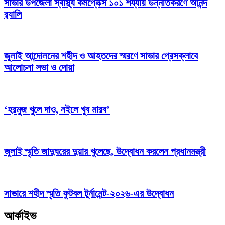
সাভার উপজেলা স্বাস্থ্য কমপ্লেক্স ১০১ শয্যায় উন্নীতকরণে আনন্দ
র‍্যালি
জুলাই আন্দোলনের শহীদ ও আহতদের স্মরণে সাভার প্রেসক্লাবে
আলোচনা সভা ও দোয়া
‘হরমুজ খুলে দাও, নইলে খুব মারব’
জুলাই স্মৃতি জাদুঘরের দুয়ার খুলেছে, উদ্বোধন করলেন প্রধানমন্ত্রী
সাভারে শহীদ স্মৃতি ফুটবল টুর্নামেন্ট-২০২৬-এর উদ্বোধন
আর্কাইভ