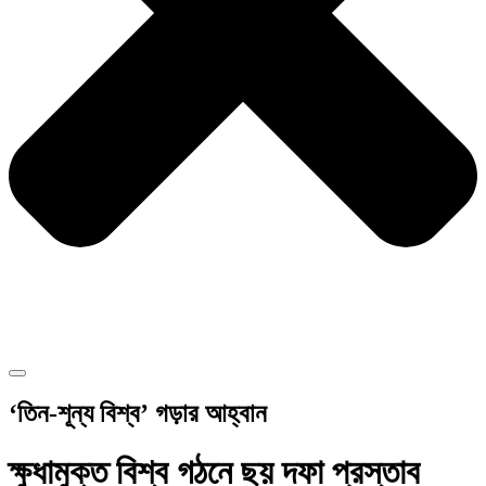
‘তিন-শূন্য বিশ্ব’ গড়ার আহ্বান
ক্ষুধামুক্ত বিশ্ব গঠনে ছয় দফা প্রস্তাব