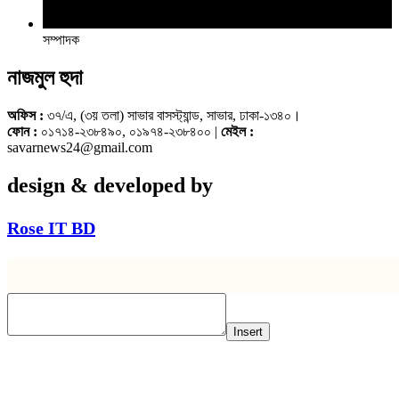
সম্পাদক
নাজমুল হুদা
অফিস :
৩৭/এ, (৩য় তলা) সাভার বাসস্ট্যান্ড, সাভার, ঢাকা-১৩৪০।
ফোন :
০১৭১৪-২৩৮৪৯০, ০১৯৭৪-২৩৮৪০০ |
মেইল :
savarnews24@gmail.com
design & developed by
Rose IT BD
Insert