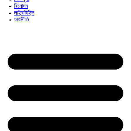
বিনোদন
লাইফষ্টাইল
অর্থনীতি