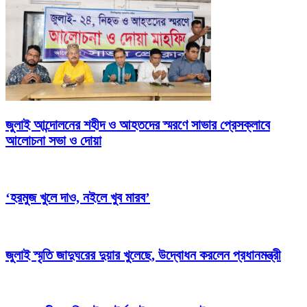
জুলাই আন্দোলনের শহীদ ও আহতদের স্মরণে সাভার প্রেসক্লাবে
আলোচনা সভা ও দোয়া
‘হরমুজ খুলে দাও, নইলে খুব মারব’
জুলাই স্মৃতি জাদুঘরের দুয়ার খুলেছে, উদ্বোধন করলেন প্রধানমন্ত্রী