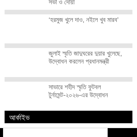
সভা ও দোয়া
‘হরমুজ খুলে দাও, নইলে খুব মারব’
জুলাই স্মৃতি জাদুঘরের দুয়ার খুলেছে,
উদ্বোধন করলেন প্রধানমন্ত্রী
সাভারে শহীদ স্মৃতি ফুটবল
টুর্নামেন্ট-২০২৬-এর উদ্বোধন
আর্কাইভ