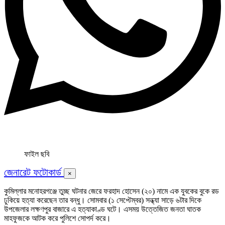
ফাইল ছবি
জেনারেট ফটোকার্ড
×
কুমিল্লার মনোহরগঞ্জে তুচ্ছ ঘটনার জেরে ফরহাদ হোসেন (২০) নামে এক যুবকের বুকে রড
ঢুকিয়ে হত্যা করেছেন তার বন্ধু। সোমবার (১ সেপ্টেম্বর) সন্ধ্যা সাড়ে ৬টার দিকে
উপজেলার লক্ষণপুর বাজারে এ হত্যাকাণ্ড ঘটে। এসময় উত্তেজিত জনতা ঘাতক
মাহফুজকে আটক করে পুলিশে সোপর্দ করে।