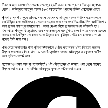
নিহত ফরহাদ হোসেন উপজেলার লক্ষণপুর ইউনিয়নের বানঘর গ্রামের মিজানুর রহমানের
ছেলে। অভিযুক্ত মাহফুজ আলম (২০) সাইকচাইল গ্রামের রবিউল হোসেনের ছেলে।
পুলিশ ও স্থানীয় সূত্র জানায়, ফরহাদ হোসেন ও মাহফুজ আলম দীর্ঘদিন ধরে একসঙ্গে
রাজমিস্ত্রির কাজ করছিলেন। সোমবার সন্ধ্যায় কাজ শেষ করে সিএনজিচালিত অটোরিকশায়
করে দু’জন লক্ষণপুর বাজারে যান। ভাড়া দেওয়া নিয়ে দু’জনের মধ্যে কাটাকাটি হয়।
একপর্যায়ে মাহফুজ উত্তেজিত হয়ে ফরহাদের বুকে রড ঢুকিয়ে দেন। এতে ফরহাদ গুরুতর
আহত হলে উপস্থিত লোকজন তাকে উদ্ধার করে কুমিল্লা মেডিকেল কলেজে নেওয়ার
পথেই তিনি মারা যান।
খবর পেয়ে মনোহরগঞ্জ থানা পুলিশ ঘটনাস্থলে পৌঁছে রাত সাড়ে ৯টায় নিহতের মরদেহ
উদ্ধার করে থানায় নিয়ে যান। এসময় উত্তেজিত জনতা অভিযুক্ত মাহফুজকে আটক
করে পুলিশে সোপর্দ করে।
মনোহরগঞ্জ থানার ভারপ্রাপ্ত কর্মকর্তা (ওসি) বিপুল চন্দ্র দে জানান, খবর পেয়ে মরদেহ
উদ্ধার করা হয়েছে। এ ঘটনায় অভিযুক্ত যুবককে আটক করা হয়েছে।