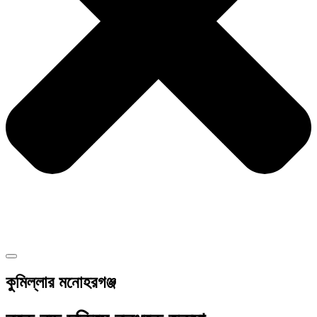
কুমিল্লার মনোহরগঞ্জ