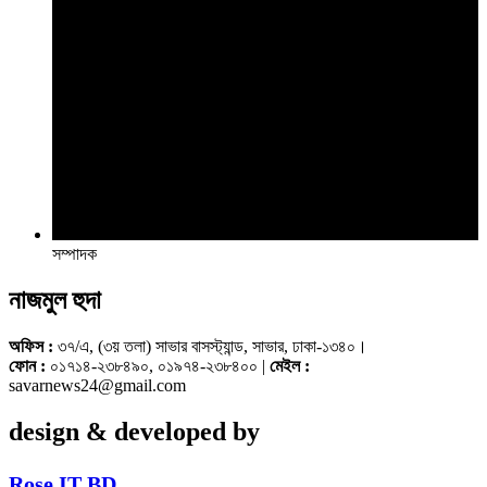
সম্পাদক
নাজমুল হুদা
অফিস :
৩৭/এ, (৩য় তলা) সাভার বাসস্ট্যান্ড, সাভার, ঢাকা-১৩৪০।
ফোন :
০১৭১৪-২৩৮৪৯০, ০১৯৭৪-২৩৮৪০০ |
মেইল :
savarnews24@gmail.com
design & developed by
Rose IT BD