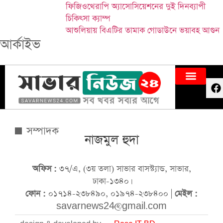
ফিজিওথেরাপি অ্যাসোসিয়েশনের দুই দিনব্যাপী
চিকিৎসা ক্যাম্প
আশুলিয়ায় বিএটির তামাক গোডাউনে ভয়াবহ আগুন
আর্কাইভ
সম্পাদক
নাজমুল হুদা
অফিস :
৩৭/এ, (৩য় তলা) সাভার বাসস্ট্যান্ড, সাভার,
ঢাকা-১৩৪০।
ফোন :
০১৭১৪-২৩৮৪৯০, ০১৯৭৪-২৩৮৪০০ |
মেইল :
savarnews24@gmail.com