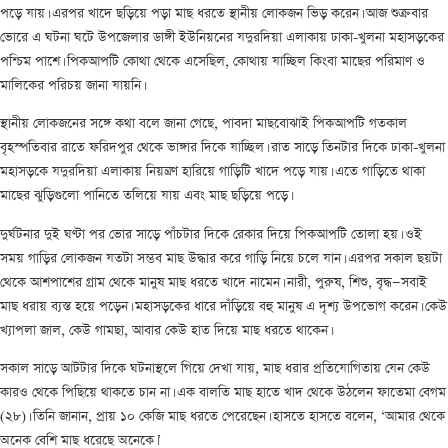
পড়ে যায়। এরপর খাদে ছড়িয়ে পড়া মাছ ধরতে স্থানীয় লোকজন ভিড় করেন। আজ শুক্রবার
ভোরে এ ঘটনা ঘটে উপজেলার ডাঙ্গী ইউনিয়নের যদুরদিয়া এলাকায় ঢাকা-খুলনা মহাসড়কের
পশ্চিম পাশে। পিকআপটি কোথা থেকে এসেছিল, কোথায় যাচ্ছিল কিংবা মাছের পরিমাণ ও
মালিকের পরিচয় জানা যায়নি।
স্থানীয় লোকজনের সঙ্গে কথা বলে জানা গেছে, পাবদা মাছবোঝাই পিকআপটি গতকাল
বৃহস্পতিবার রাতে ফরিদপুর থেকে ভাঙ্গার দিকে যাচ্ছিল। রাত সাড়ে তিনটার দিকে ঢাকা-খুলনা
মহাসড়কে যদুরদিয়া এলাকায় নিয়ন্ত্রণ হারিয়ে গাড়িটি খাদে পড়ে যায়। এতে গাড়িতে থাকা
মাছের ঝুড়িগুলো পানিতে তলিয়ে যায় এবং মাছ ছড়িয়ে পড়ে।
দুর্ঘটনার দুই ঘণ্টা পর ভোর সাড়ে পাঁচটার দিকে রেকার দিয়ে পিকআপটি তোলা হয়। ওই
সময় গাড়ির লোকজন যতটা সম্ভব মাছ উদ্ধার করে গাড়ি নিয়ে চলে যান। এরপর সকাল ছয়টা
থেকে আশপাশের গ্রাম থেকে মানুষ মাছ ধরতে খাদে নামেন। নারী, পুরুষ, শিশু, বৃদ্ধ—সবাই
মাছ ধরায় ব্যস্ত হয়ে পড়েন। মহাসড়কের ধারে দাঁড়িয়ে বহু মানুষ এ দৃশ্য উপভোগ করেন। কেউ
খ্যাপলা জাল, কেউ গামছা, আবার কেউ হাত দিয়ে মাছ ধরতে থাকেন।
সকাল সাড়ে আটটার দিকে ঘটনাস্থলে গিয়ে দেখা যায়, মাছ ধরার প্রতিযোগিতায় যেন কেউ
কারও থেকে পিছিয়ে থাকতে চান না। এক বালতি মাছ হাতে খাদ থেকে উঠলেন ফাতেমা বেগম
(২৮)। তিনি জানান, প্রায় ১০ কেজি মাছ ধরতে পেরেছেন। হাসতে হাসতে বলেন, ‘আমার থেকে
অনেক বেশি মাছ ধরেছে অনেকে।’