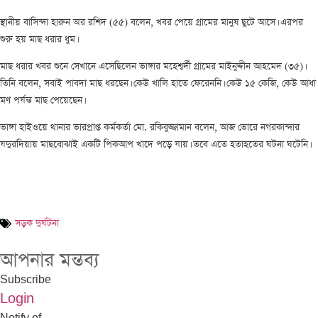
স্থানীয় বাসিন্দা হারুন অর রশিদ (৫৫) বলেন, খবর পেয়ে গ্রামের মানুষ ছুটে আসে। এরপর
শুরু হয় মাছ ধরার ধুম।
মাছ ধরার খবর শুনে সেখানে এসেছিলেন ভাঙ্গার মহেশ্বর্দী গ্রামের মাইনুদ্দীন আহমেদ (৩৫)।
তিনি বলেন, সবাই পাবদা মাছ ধরছেন। কেউ খালি হাতে ফেরেননি। কেউ ১৫ কেজি, কেউ আধা
মণ পর্যন্ত মাছ পেয়েছেন।
ভাঙ্গা হাইওয়ে থানার ভারপ্রাপ্ত কর্মকর্তা মো. রকিবুজ্জামান বলেন, আজ ভোরে নগরকান্দার
যদুরদিয়ায় মাছবোঝাই একটি পিকআপ খাদে পড়ে যায়। তবে এতে হতাহতের ঘটনা ঘটেনি।
সড়ক দুর্ঘটনা
আপনার মন্তব্য
Subscribe
Login