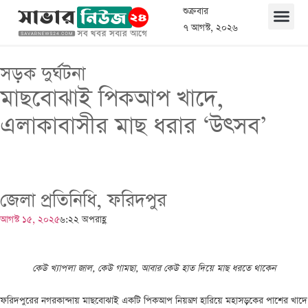
শুক্রবার
৭ আগস্ট, ২০২৬
সড়ক দুর্ঘটনা
মাছবোঝাই পিকআপ খাদে,
এলাকাবাসীর মাছ ধরার ‘উৎসব’
জেলা প্রতিনিধি, ফরিদপুর
আগস্ট ১৫, ২০২৫
৬:২২ অপরাহ্ণ
কেউ খ্যাপলা জাল, কেউ গামছা, আবার কেউ হাত দিয়ে মাছ ধরতে থাকেন
ফরিদপুরের নগরকান্দায় মাছবোঝাই একটি পিকআপ নিয়ন্ত্রণ হারিয়ে মহাসড়কের পাশের খাদে