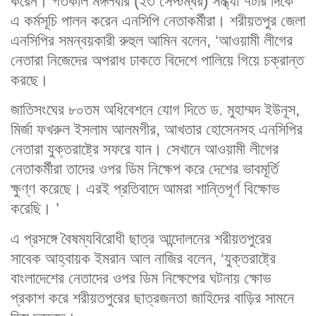
করেন। গতকাল মঙ্গলবার (২৩ সেপ্টম্বর) সন্ধ্যা ৭টার দিকে
এ কর্মসূচি পালন করেন এনসিপি নেতাকর্মীরা। শরীয়তপুর জেলা
এনসিপির সমন্বয়কারী রুহুল আমিন বলেন, ‘আওয়ামী লীগের
নেতারা নিজেদের অপরাধ ঢাকতে বিদেশে পালিয়ে গিয়ে চক্রান্ত
করছে।
জাতিসংঘের ৮০তম অধিবেশনে যোগ দিতে ড. মুহাম্মদ ইউনূস,
মির্জা ফখরুল ইসলাম আলমগীর, আখতার হোসেনসহ এনসিপির
নেতারা যুক্তরাষ্ট্রে সফরে যান। সেখানে আওয়ামী লীগের
নেতাকর্মীরা তাদের ওপর ডিম নিক্ষেপ করে দেশের ভাবমূর্তি
ক্ষুণ্ণ করেছে। এরই প্রতিবাদে আমরা শান্তিপূর্ণ বিক্ষোভ
করেছি। ’
এ প্রসঙ্গে বৈষম্যবিরোধী ছাত্র আন্দোলনের শরীয়তপুরের
সাবেক আহ্বায়ক ইমরান আল নাজির বলেন, ‘যুক্তরাষ্ট্রে
বাংলাদেশের নেতাদের ওপর ডিম নিক্ষেপের ঘটনায় ক্ষোভ
প্রকাশ করে শরীয়তপুরের ছাত্রজনতা জাহিদের বাড়ির সামনে