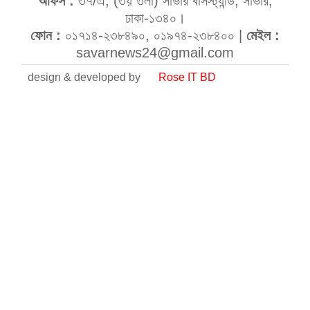
অফিস :
৩৭/এ, (৩য় তলা) সাভার বাসস্ট্যান্ড, সাভার,
ঢাকা-১৩৪০।
ফোন :
০১৭১৪-২৩৮৪৯০, ০১৯৭৪-২৩৮৪০০ |
মেইল :
savarnews24@gmail.com
design & developed by
Rose IT BD