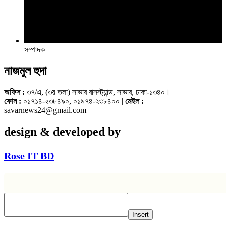
সম্পাদক
নাজমুল হুদা
অফিস :
৩৭/এ, (৩য় তলা) সাভার বাসস্ট্যান্ড, সাভার, ঢাকা-১৩৪০।
ফোন :
০১৭১৪-২৩৮৪৯০, ০১৯৭৪-২৩৮৪০০ |
মেইল :
savarnews24@gmail.com
design & developed by
Rose IT BD
Insert