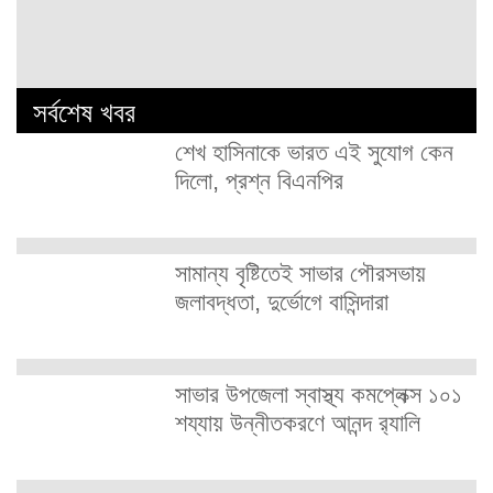
সর্বশেষ খবর
শেখ হাসিনাকে ভারত এই সুযোগ কেন
দিলো, প্রশ্ন বিএনপির
সামান্য বৃষ্টিতেই সাভার পৌরসভায়
জলাবদ্ধতা, দুর্ভোগে বাসিন্দারা
সাভার উপজেলা স্বাস্থ্য কমপ্লেক্স ১০১
শয্যায় উন্নীতকরণে আনন্দ র‍্যালি