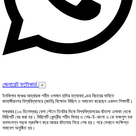
জেনারেট ফটোকার্ড
×
ইনকিলাব মঞ্চের আহ্বায়ক শহীদ ওসমান হাদির হত্যাকাণ্ডের বিচারের দাবিতে
জাহাঙ্গীরনগর বিশ্ববিদ্যালয়ে (জাবি) বিক্ষোভ মিছিল ও সমাবেশ করেছেন একদল শিক্ষার্থী।
শুক্রবার (২৬ ডিসেম্বর) বেলা পৌনে তিনটার দিকে বিশ্ববিদ্যালয়ের বটতলা এলাকা থেকে
মিছিলটি বের করা হয়। মিছিলটি কেন্দ্রীয় শহীদ মিনার ও শের–ই–বাংলা এ কে ফজলুল হক
হলসংলগ্ন সড়ক প্রদক্ষিণ করে আবার বটতলায় গিয়ে শেষ হয়। পরে সেখানে সংক্ষিপ্ত
সমাবেশ অনুষ্ঠিত হয়।