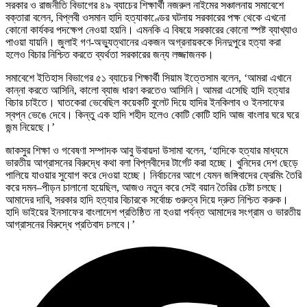
সরকার ও রাজনীতি বিভাগের ৪৯ ব্যাচের শিক্ষার্থী নজরুল নাইমের সঞ্চালনায় সমাবেশে
বক্তারা বলেন, বিপ্লবী ওসমান হাদি হত্যাকাণ্ডের ঘটনায় সরকারের পক্ষ থেকে এখনো
কোনো কার্যকর পদক্ষেপ নেওয়া হয়নি। এমনকি এ বিষয়ে সরকারের কোনো স্পষ্ট ব্যাখ্যাও
পাওয়া যায়নি। জুলাই গণ-অভ্যুত্থানের একজন অগ্রনায়ককে দিনদুপুরে হত্যা করা
হলেও বিচার নিশ্চিত করতে ব্যর্থতা সরকারের জন্য লজ্জাজনক।
সমাবেশে ইতিহাস বিভাগের ৫১ ব্যাচের শিক্ষার্থী সিয়াম ইত্তেসাম বলেন, ‘আমরা এখানে
কান্না করতে আসিনি, কালো ব্যাজ ধারণ করতেও আসিনি। আমরা এসেছি হাদি হত্যার
বিচার চাইতে। ঘাতকেরা ভেবেছিল কয়েকটি বুলেট দিয়ে হাদির ইনকিলাব ও ইনসাফের
স্বপ্ন ভেঙে দেবে। কিন্তু এক হাদি শহীদ হলেও কোটি কোটি হাদি আজ বাংলার ঘরে ঘরে
জন্ম নিয়েছে।’
জাকসুর শিক্ষা ও গবেষণা সম্পাদক আবু উবায়দা উসামা বলেন, ‘হাদিকে হত্যার মাধ্যমে
ভারতীয় আগ্রাসনের বিরুদ্ধে কথা বলা বিপ্লবীদের টার্গেট করা হচ্ছে। খুনিদের দেশ ছেড়ে
পালিয়ে যাওয়ার সুযোগ করে দেওয়া হচ্ছে। নির্বাচনের আগে যেমন জঙ্গিবাদের ফ্রেমিং তৈরি
করে দমন–পীড়ন চালানো হয়েছিল, আজও নতুন করে সেই বয়ান তৈরির চেষ্টা চলছে।
আমাদের দাবি, সরকার হাদি হত্যার বিচারকে সর্বোচ্চ গুরুত্ব দিয়ে দ্রুত নিশ্চিত করুক।
হাদি ভাইয়ের ইনসাফের বাংলাদেশ প্রতিষ্ঠিত না হওয়া পর্যন্ত আমাদের সংগ্রাম ও ভারতীয়
আগ্রাসনের বিরুদ্ধে প্রতিবাদ চলবে।’