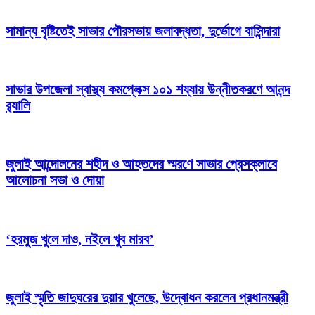
সামান্য বৃষ্টিতেই সাভার পৌরসভায় জলাবদ্ধতা, দুর্ভোগে বাসিন্দারা
সাভার উপজেলা স্বাস্থ্য কমপ্লেক্স ১০১ শয্যায় উন্নীতকরণে আনন্দ
র‍্যালি
জুলাই আন্দোলনের শহীদ ও আহতদের স্মরণে সাভার প্রেসক্লাবে
আলোচনা সভা ও দোয়া
‘হরমুজ খুলে দাও, নইলে খুব মারব’
জুলাই স্মৃতি জাদুঘরের দুয়ার খুলেছে, উদ্বোধন করলেন প্রধানমন্ত্রী