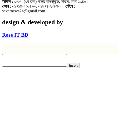
অফিস :
৩৭/এ, (৩য় তলা) সাভার বাসস্ট্যান্ড, সাভার, ঢাকা-১৩৪০।
ফোন :
০১৭১৪-২৩৮৪৯০, ০১৯৭৪-২৩৮৪০০ |
মেইল :
savarnews24@gmail.com
design & developed by
Rose IT BD
Insert