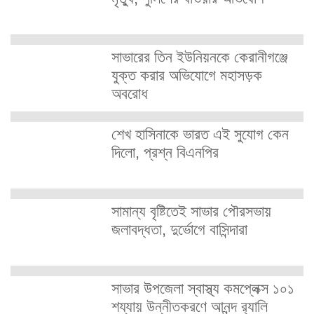
সাভারের তিন ইউনিয়নকে কেরানীগঞ্জে
যুক্ত করার অভিযোগে মহাসড়ক
অবরোধ
শেখ হাসিনাকে ভারত এই সুযোগ কেন
দিলো, প্রশ্ন বিএনপির
সামান্য বৃষ্টিতেই সাভার পৌরসভায়
জলাবদ্ধতা, দুর্ভোগে বাসিন্দারা
সাভার উপজেলা স্বাস্থ্য কমপ্লেক্স ১০১
শয্যায় উন্নীতকরণে আনন্দ র‍্যালি