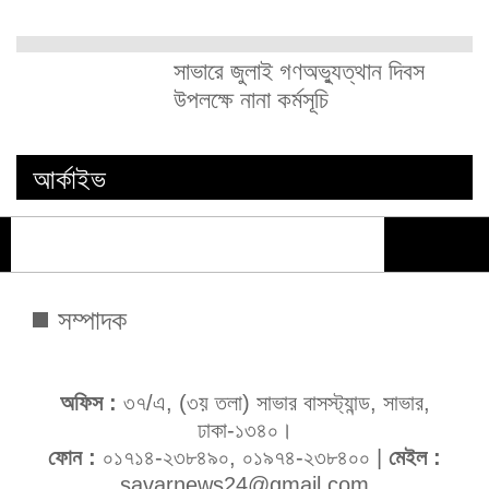
সাভারে জুলাই গণঅভ্যুত্থান দিবস
উপলক্ষে নানা কর্মসূচি
আর্কাইভ
সম্পাদক
অফিস :
৩৭/এ, (৩য় তলা) সাভার বাসস্ট্যান্ড, সাভার,
ঢাকা-১৩৪০।
ফোন :
০১৭১৪-২৩৮৪৯০, ০১৯৭৪-২৩৮৪০০ |
মেইল :
savarnews24@gmail.com