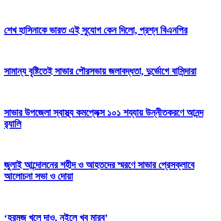
শেখ হাসিনাকে ভারত এই সুযোগ কেন দিলো, প্রশ্ন বিএনপির
সামান্য বৃষ্টিতেই সাভার পৌরসভায় জলাবদ্ধতা, দুর্ভোগে বাসিন্দারা
সাভার উপজেলা স্বাস্থ্য কমপ্লেক্স ১০১ শয্যায় উন্নীতকরণে আনন্দ
র‍্যালি
জুলাই আন্দোলনের শহীদ ও আহতদের স্মরণে সাভার প্রেসক্লাবে
আলোচনা সভা ও দোয়া
‘হরমুজ খুলে দাও, নইলে খুব মারব’