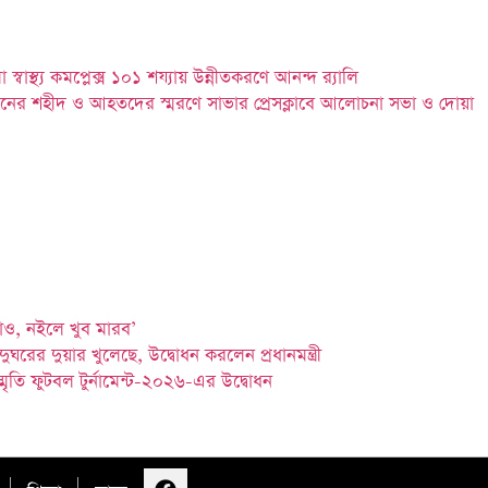
্বাস্থ্য কমপ্লেক্স ১০১ শয্যায় উন্নীতকরণে আনন্দ র‍্যালি
নের শহীদ ও আহতদের স্মরণে সাভার প্রেসক্লাবে আলোচনা সভা ও দোয়া
াও, নইলে খুব মারব’
াদুঘরের দুয়ার খুলেছে, উদ্বোধন করলেন প্রধানমন্ত্রী
্মৃতি ফুটবল টুর্নামেন্ট-২০২৬-এর উদ্বোধন