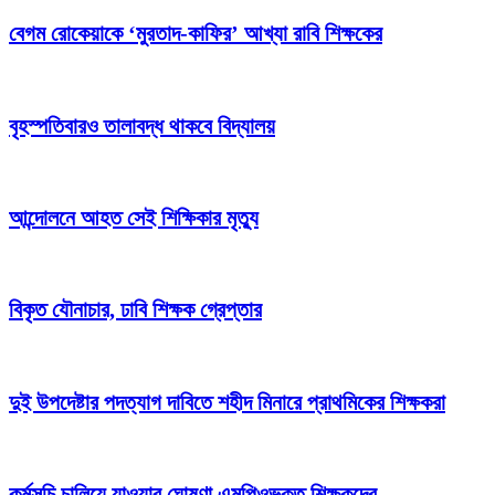
বেগম রোকেয়াকে ‘মুরতাদ-কাফির’ আখ্যা রাবি শিক্ষকের
বৃহস্পতিবারও তালাবদ্ধ থাকবে বিদ্যালয়
আন্দোলনে আহত সেই শিক্ষিকার মৃত্যু
বিকৃত যৌনাচার, ঢাবি শিক্ষক গ্রেপ্তার
দুই উপদেষ্টার পদত্যাগ দাবিতে শহীদ মিনারে প্রাথমিকের শিক্ষকরা
কর্মসূচি চালিয়ে যাওয়ার ঘোষণা এমপিওভুক্ত শিক্ষকদের