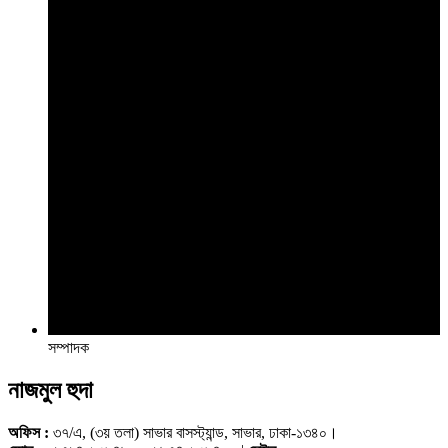
সম্পাদক
নাজমুল হুদা
অফিস :
৩৭/এ, (৩য় তলা) সাভার বাসস্ট্যান্ড, সাভার, ঢাকা-১৩৪০।