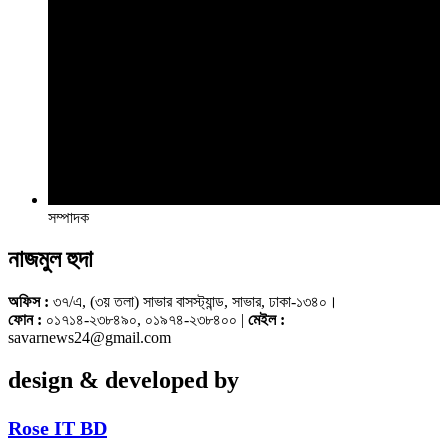
সম্পাদক
নাজমুল হুদা
অফিস :
৩৭/এ, (৩য় তলা) সাভার বাসস্ট্যান্ড, সাভার, ঢাকা-১৩৪০।
ফোন :
০১৭১৪-২৩৮৪৯০, ০১৯৭৪-২৩৮৪০০ |
মেইল :
savarnews24@gmail.com
design & developed by
Rose IT BD