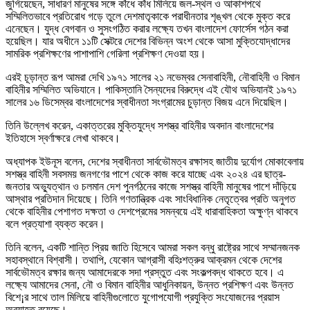
জুগিয়েছেন, সাধারণ মানুষের সঙ্গে কাঁধে কাঁধ মিলিয়ে জল-স্থল ও আকাশপথে
সম্মিলিতভাবে প্রতিরোধ গড়ে তুলে দেশমাতৃকাকে পরাধীনতার শৃঙ্খল থেকে মুক্ত করে
এনেছেন। যুদ্ধ বেগবান ও সুসংগঠিত করার লক্ষ্যে তখন বাংলাদেশ ফোর্সেস গঠন করা
হয়েছিল। যার অধীনে ১১টি সেক্টরে দেশের বিভিন্ন অংশ থেকে আসা মুক্তিযোদ্ধাদের
সামরিক প্রশিক্ষণের পাশাপাশি গেরিলা প্রশিক্ষণ দেওয়া হয়।
এরই চূড়ান্ত রূপ আমরা দেখি ১৯৭১ সালের ২১ নভেম্বর সেনাবাহিনী, নৌবাহিনী ও বিমান
বাহিনীর সম্মিলিত অভিযানে। পাকিস্তানি সৈন্যদের বিরুদ্ধে এই যৌথ অভিযানই ১৯৭১
সালের ১৬ ডিসেম্বর বাংলাদেশের স্বাধীনতা সংগ্রামের চুড়ান্ত বিজয় এনে দিয়েছিল।
তিনি উল্লেখ করেন, একাত্তরের মুক্তিযুদ্ধে সশস্ত্র বাহিনীর অবদান বাংলাদেশের
ইতিহাসে স্বর্ণাক্ষরে লেখা থাকবে।
অধ্যাপক ইউনূস বলেন, দেশের স্বাধীনতা সার্বভৌমত্ব রক্ষাসহ জাতীয় দুর্যোগ মোকাবেলায়
সশস্ত্র বাহিনী সবসময় জনগণের পাশে থেকে কাজ করে যাচ্ছে এবং ২০২৪ এর ছাত্র-
জনতার অভ্যুত্থান ও চলমান দেশ পুনর্গঠনের কাজে সশস্ত্র বাহিনী মানুষের পাশে দাঁড়িয়ে
আস্থার প্রতিদান দিয়েছে। তিনি গণতান্ত্রিক এবং সাংবিধানিক নেতৃত্বের প্রতি অনুগত
থেকে বাহিনীর পেশাগত দক্ষতা ও দেশপ্রেমের সমন্বয়ে এই ধারাবাহিকতা অক্ষুণ্ন থাকবে
বলে প্রত্যাশা ব্যক্ত করেন।
তিনি বলেন, একটি শান্তি প্রিয় জাতি হিসেবে আমরা সকল বন্ধু রাষ্ট্রের সাথে সম্মানজনক
সহাবস্থানে বিশ্বাসী। তথাপি, যেকোন আগ্রাসী বহিঃশত্রুর আক্রমন থেকে দেশের
সার্বভৌমত্ব রক্ষার জন্য আমাদেরকে সদা প্রস্তুত এবং সংকল্পবদ্ধ থাকতে হবে। এ
লক্ষ্যে আমাদের সেনা, নৌ ও বিমান বাহিনীর আধুনিকায়ন, উন্নত প্রশিক্ষণ এবং উন্নত
বিশে¡র সাথে তাল মিলিয়ে বাহিনীগুলোতে যুগোপযোগী প্রযুক্তি সংযোজনের প্রয়াস
অব্যাহত রয়েছে।