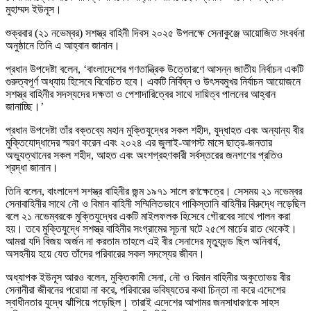
মুহাম্মদ ইউনূস।
শুক্রবার (২১ নভেম্বর) সশস্ত্র বাহিনী দিবস ২০২৫ উপলক্ষে সেনাকুঞ্জে আয়োজিত সংবর্ধনা
অনুষ্ঠানে তিনি এ আহ্বান জানান।
প্রধান উপদেষ্টা বলেন, ‘বাংলাদেশের গণতান্ত্রিক উত্তোরণে আসন্ন জাতীয় নির্বাচন একটি
গুরুত্বপূর্ণ অধ্যায় হিসেবে বিবেচিত হবে। একটি নির্বিঘ্ন ও উৎসবমুখর নির্বাচন আয়োজনে
সশস্ত্র বাহিনীর সদস্যদের দক্ষতা ও পেশাদারিত্বের সাথে দায়িত্ব পালনের আহ্বান
জানাচ্ছি।’
প্রধান উপদেষ্টা তাঁর বক্তব্যে মহান মুক্তিযুদ্ধের সকল শহীদ, যুদ্ধাহত এবং অন্যান্য বীর
মুক্তিযোদ্ধাদের স্মরণ করেন এবং ২০২৪ এর জুলাই-আগস্ট মাসে ছাত্র-জনতার
অভ্যুত্থানের সকল শহীদ, আহত এবং অংশগ্রহণকারী সর্বস্তরের জনগণের প্রতিও
শ্রদ্ধা জানান।
তিনি বলেন, বাংলাদেশ সশস্ত্র বাহিনীর জন্ম ১৯৭১ সালে রণক্ষেত্রে। সেসময় ২১ নভেম্বর
সেনাবাহিনীর সাথে নৌ ও বিমান বাহিনী সম্মিলিতভাবে পাকিস্তানি বাহিনীর বিরুদ্ধে লড়েছিল
বলে ২১ নভেম্বরকে মুক্তিযুদ্ধের একটি মাইলফলক হিসেবে গৌরবের সাথে পালন করা
হয়। তবে মুক্তিযুদ্ধে সশস্ত্র বাহিনীর সংগ্রামের সূচনা ঘটে ২৫শে মার্চের রাত থেকেই।
আমরা যদি বিজয় অর্জন না করতাম তাহলে এই বীর সেনাদের মৃত্যুদন্ড ছিল অনিবার্য,
অসহনীয় হয়ে যেত তাঁদের পরিবারের সকল সদস্যের জীবন।
অধ্যাপক ইউনূস আরও বলেন, মুক্তিকামী সেনা, নৌ ও বিমান বাহিনীর অকুতোভয় বীর
সেনানীরা জীবনের পরোয়া না করে, পরিবারের ভবিষ্যতের কথা চিন্তা না করে এদেশের
স্বাধীনতার যুদ্ধে ঝাঁপিয়ে পড়েছিল। তারাই এদেশের আপামর জনসাধারণকে সাহস