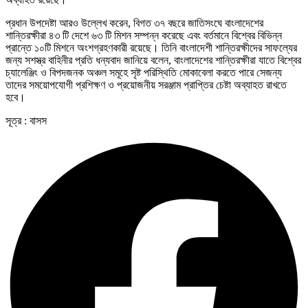
প্রধান উপদেষ্টা আরও উল্লেখ করেন, বিগত ৩৭ বছরে জাতিসংঘে বাংলাদেশের
শান্তিরক্ষীরা ৪৩ টি দেশে ৬৩ টি মিশন সম্পন্ন করেছে এবং বর্তমানে বিশ্বের বিভিন্ন
প্রান্তে ১০টি মিশনে অংশগ্রহণকারী রয়েছে। তিনি বাংলাদেশী শান্তিরক্ষীদের সাফল্যের
জন্য সশস্ত্র বাহিনীর প্রতি ধন্যবাদ জানিয়ে বলেন, বাংলাদেশের শান্তিরক্ষীরা যাতে বিশ্বের
চ্যালেঞ্জিং ও বিপদজনক অঞ্চল সমূহে সৃষ্ট পরিস্থিতি মোকাবেলা করতে পারে সেজন্য
তাদের সময়োপযোগী প্রশিক্ষণ ও প্রয়োজনীয় সরঞ্জাম প্রাপ্তির চেষ্টা অব্যাহত রাখতে
হবে।
সূত্র : বাসস