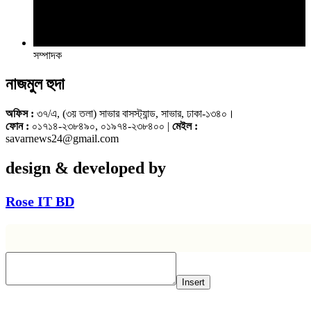
সম্পাদক
নাজমুল হুদা
অফিস :
৩৭/এ, (৩য় তলা) সাভার বাসস্ট্যান্ড, সাভার, ঢাকা-১৩৪০।
ফোন :
০১৭১৪-২৩৮৪৯০, ০১৯৭৪-২৩৮৪০০ |
মেইল :
savarnews24@gmail.com
design & developed by
Rose IT BD
Insert