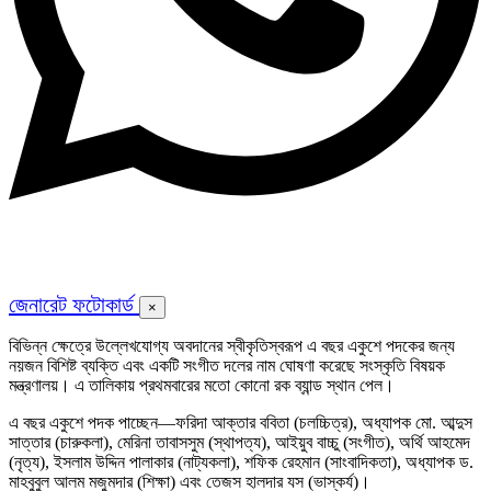
জেনারেট ফটোকার্ড
×
বিভিন্ন ক্ষেত্রে উল্লেখযোগ্য অবদানের স্বীকৃতিস্বরূপ এ বছর একুশে পদকের জন্য
নয়জন বিশিষ্ট ব্যক্তি এবং একটি সংগীত দলের নাম ঘোষণা করেছে সংস্কৃতি বিষয়ক
মন্ত্রণালয়। এ তালিকায় প্রথমবারের মতো কোনো রক ব্যান্ড স্থান পেল।
এ বছর একুশে পদক পাচ্ছেন—ফরিদা আক্তার ববিতা (চলচ্চিত্র), অধ্যাপক মো. আব্দুস
সাত্তার (চারুকলা), মেরিনা তাবাসসুম (স্থাপত্য), আইয়ুব বাচ্চু (সংগীত), অর্থি আহমেদ
(নৃত্য), ইসলাম উদ্দিন পালাকার (নাট্যকলা), শফিক রেহমান (সাংবাদিকতা), অধ্যাপক ড.
মাহবুবুল আলম মজুমদার (শিক্ষা) এবং তেজস হালদার যস (ভাস্কর্য)।