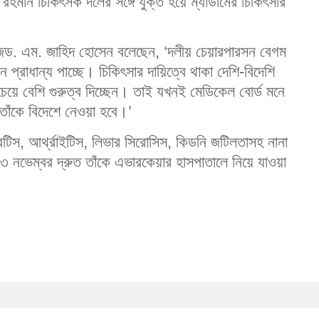
দা রহমান চিকিৎসক দলের সঙ্গে যুক্ত হয়ে ম্যাডামের চিকিৎসার
জেড. এম. জাহিদ হোসেন বলেছেন, ‘দলীয় চেয়ারপারসন বেগম
ন প্রাধান্য পাচ্ছে। চিকিৎসার দায়িত্বে থাকা দেশি-বিদেশি
েয়ে বেশি গুরুত্ব দিচ্ছেন। তাই যখনই মেডিকেল বোর্ড মনে
াঁকে বিদেশে নেওয়া হবে।’
বেটিস, আর্থ্রাইটিস, লিভার সিরোসিস, কিডনি জটিলতাসহ নানা
৩ নভেম্বর দ্রুত তাঁকে এভারকেয়ার হাসপাতালে নিয়ে যাওয়া