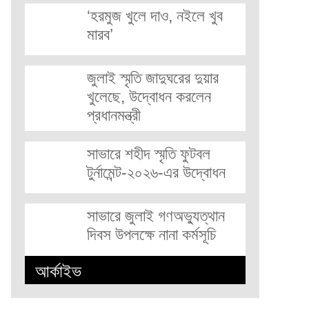
‘হরমুজ খুলে দাও, নইলে খুব
মারব’
জুলাই স্মৃতি জাদুঘরের দুয়ার
খুলেছে, উদ্বোধন করলেন
প্রধানমন্ত্রী
সাভারে শহীদ স্মৃতি ফুটবল
টুর্নামেন্ট-২০২৬-এর উদ্বোধন
সাভারে জুলাই গণঅভ্যুত্থান
দিবস উপলক্ষে নানা কর্মসূচি
আর্কাইভ