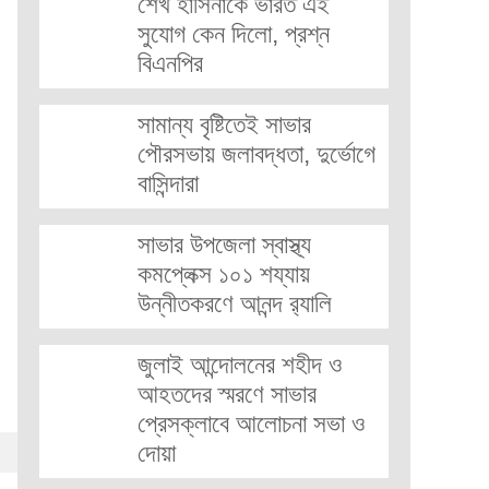
শেখ হাসিনাকে ভারত এই
সুযোগ কেন দিলো, প্রশ্ন
বিএনপির
সামান্য বৃষ্টিতেই সাভার
পৌরসভায় জলাবদ্ধতা, দুর্ভোগে
বাসিন্দারা
সাভার উপজেলা স্বাস্থ্য
কমপ্লেক্স ১০১ শয্যায়
উন্নীতকরণে আনন্দ র‍্যালি
জুলাই আন্দোলনের শহীদ ও
আহতদের স্মরণে সাভার
প্রেসক্লাবে আলোচনা সভা ও
দোয়া