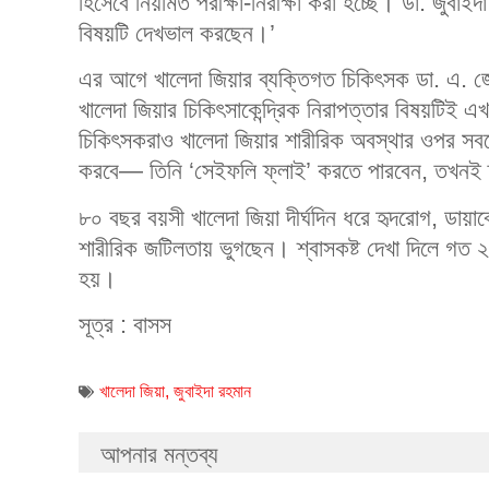
হিসেবে নিয়মিত পরীক্ষা-নিরীক্ষা করা হচ্ছে। ডা. জুবাই
বিষয়টি দেখভাল করছেন।’
এর আগে খালেদা জিয়ার ব্যক্তিগত চিকিৎসক ডা. এ. 
খালেদা জিয়ার চিকিৎসাকেন্দ্রিক নিরাপত্তার বিষয়টিই এখ
চিকিৎসকরাও খালেদা জিয়ার শারীরিক অবস্থার ওপর সবচ
করবে— তিনি ‘সেইফলি ফ্লাই’ করতে পারবেন, তখনই ত
৮০ বছর বয়সী খালেদা জিয়া দীর্ঘদিন ধরে হৃদরোগ, ডায়া
শারীরিক জটিলতায় ভুগছেন। শ্বাসকষ্ট দেখা দিলে গত ২
হয়।
সূত্র : বাসস
খালেদা জিয়া
,
জুবাইদা রহমান
আপনার মন্তব্য