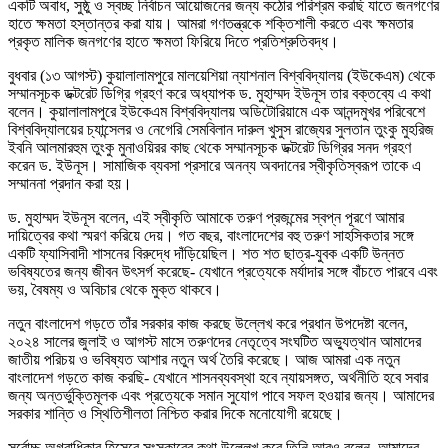
একটি অবাধ, সুষ্ঠু ও স্বচ্ছ নির্বাচন আয়োজনের জন্য কঠোর পরিশ্রম করছি যাতে জনগণের
হাতে ক্ষমতা হস্তান্তর করা যায়। আমরা গণতন্ত্রকে শক্তিশালী করতে এবং ক্ষমতার
প্রকৃত মালিক জনগণের হাতে ক্ষমতা ফিরিয়ে দিতে প্রতিশ্রুতিবদ্ধ।
বুধবার (১৩ আগস্ট) কুয়ালালামপুরে মালয়েশিয়া ন্যাশনাল বিশ্ববিদ্যালয় (ইউকেএম) থেকে
সম্মানসূচক ডক্টরেট ডিগ্রি গ্রহণ করে অধ্যাপক ড. মুহাম্মদ ইউনূস তার বক্তব্যে এ কথা
বলেন। কুয়ালালামপুরে ইউকেএম বিশ্ববিদ্যালয় অডিটোরিয়ামে এক আনন্দমুখর পরিবেশে
বিশ্ববিদ্যালয়ের চ্যান্সেলর ও নেগেরি সেমবিলান দারুল খুসুস রাজ্যের সুলতান তুংকু মুহরিজ
ইবনি আলমারহুম তুংকু মুনাওয়িরর কাছ থেকে সম্মানসূচক ডক্টরেট ডিগ্রির সনদ গ্রহণ
করেন ড. ইউনূস। সামাজিক ব্যবসা প্রসারে অনন্য অবদানের স্বীকৃতিস্বরূপ তাকে এ
সম্মাননা প্রদান করা হয়।
ড. মুহাম্মদ ইউনূস বলেন, এই স্বীকৃতি আমাকে তরুণ প্রজন্মের স্বপ্ন পূরণে আমার
দায়িত্বের কথা স্মরণ করিয়ে দেয়। গত বছর, বাংলাদেশের বহু তরুণ সাহসিকতার সঙ্গে
একটি ফ্যাসিবাদী শাসনের বিরুদ্ধে দাঁড়িয়েছিল। শত শত ছাত্র-যুবক একটি উন্নত
ভবিষ্যতের জন্য জীবন উৎসর্গ করেছে- যেখানে প্রত্যেকে মর্যাদার সঙ্গে বাঁচতে পারবে এবং
ভয়, বৈষম্য ও অবিচার থেকে মুক্ত থাকবে।
নতুন বাংলাদেশ গড়তে তাঁর সরকার কাজ করছে উল্লেখ করে প্রধান উপদেষ্টা বলেন,
২০২৪ সালের জুলাই ও আগস্ট মাসে তরুণদের নেতৃত্বে সংঘটিত অভ্যুত্থান আমাদের
জাতীয় পরিচয় ও ভবিষ্যত আশার নতুন অর্থ তৈরি করেছে। আজ আমরা এক নতুন
বাংলাদেশ গড়তে কাজ করছি- যেখানে শাসনব্যবস্থা হবে ন্যায়সঙ্গত, অর্থনীতি হবে সবার
জন্য অন্তর্ভুক্তিমূলক এবং প্রত্যেকে সমান সুযোগ পাবে সফল হওয়ার জন্য। আমাদের
সরকার শান্তি ও স্থিতিশীলতা নিশ্চিত করার দিকে মনোযোগী রয়েছে।
সর্বোচ্চ অগ্রাধিকার হিসেবে সংস্কারের কথা উল্লেখ করে তিনি আরও বলেন, আমাদের