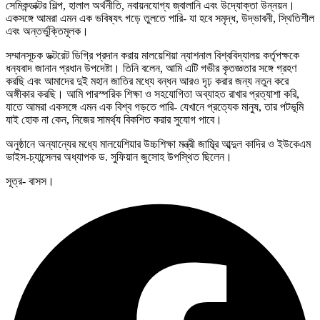
সেমিকন্ডাক্টর শিল্প, হালাল অর্থনীতি, নবায়নযোগ্য জ্বালানি এবং উদ্যোক্তা উন্নয়ন।
একসঙ্গে আমরা এমন এক ভবিষ্যৎ গড়ে তুলতে পারি- যা হবে সমৃদ্ধ, উদ্ভাবনী, স্থিতিশীল
এবং অন্তর্ভুক্তিমূলক।
সম্মানসূচক ডক্টরেট ডিগ্রি প্রদান করায় মালয়েশিয়া ন্যাশনাল বিশ্ববিদ্যালয় কর্তৃপক্ষকে
ধন্যবাদ জানান প্রধান উপদেষ্টা। তিনি বলেন, আমি এটি গভীর কৃতজ্ঞতার সঙ্গে গ্রহণ
করছি এবং আমাদের দুই মহান জাতির মধ্যে বন্ধন আরও দৃঢ় করার জন্য নতুন করে
অঙ্গীকার করছি। আমি পারস্পরিক শিক্ষা ও সহযোগিতা অব্যাহত রাখার প্রত্যাশা করি,
যাতে আমরা একসঙ্গে এমন এক বিশ্ব গড়তে পারি- যেখানে প্রত্যেক মানুষ, তার পটভূমি
যাই হোক না কেন, নিজের সামর্থ্য বিকশিত করার সুযোগ পাবে।
অনুষ্ঠানে অন্যান্যের মধ্যে মালয়েশিয়ার উচ্চশিক্ষা মন্ত্রী জাম্ব্রি আব্দুল কাদির ও ইউকেএম
ভাইস-চ্যান্সেলর অধ্যাপক ড. সুফিয়ান জুসোহ উপস্থিত ছিলেন।
সূত্র- বাসস।