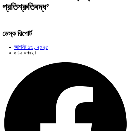
প্রতিশ্রুতিবদ্ধ’
ডেস্ক রিপোর্ট
আগস্ট ১৩, ২০২৫
৫:৪২ অপরাহ্ণ