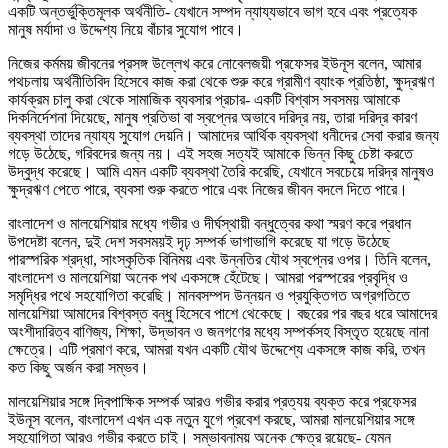
একটি অন্তর্ভুক্তিমূলক অর্থনীতি- যেখানে সম্পদ ন্যায্যভাবে ভাগ হবে এবং প্রত্যেক
মানুষ মর্যাদা ও উদ্দেশ্য নিয়ে বাঁচার সুযোগ পাবে।
নিজের কর্মময় জীবনের প্রসঙ্গ উল্লেখ করে নোবেলজয়ী প্রফেসর ইউনূস বলেন, আমার
পথচলায় অর্থনীতিবিদ হিসেবে কাজ করা থেকে শুরু করে গ্রামীণ ব্যাংক প্রতিষ্ঠা, ক্ষুদ্রঋণ
কার্যক্রম চালু করা থেকে সামাজিক ব্যবসার প্রচার- একটি বিশ্বাস সবসময় আমাকে
দিকনির্দেশনা দিয়েছে, মানুষ প্রতিভা বা স্বপ্নের অভাবে দরিদ্র নয়, তারা দরিদ্র কারণ
ব্যবস্থা তাদের ন্যায্য সুযোগ দেয়নি। আমাদের আর্থিক ব্যবস্থা ধনীদের সেবা করার জন্য
গড়ে উঠেছে, গরিবদের জন্য নয়। এই সহজ সত্যই আমাকে ভিন্ন কিছু চেষ্টা করতে
উদ্বুদ্ধ করেছে। আমি এমন একটি ব্যবস্থা তৈরি করেছি, যেখানে সবচেয়ে দরিদ্র মানুষও
ক্ষুদ্রঋণ পেতে পারে, ব্যবসা শুরু করতে পারে এবং নিজের জীবন বদলে দিতে পারে।
বাংলাদেশ ও মালয়েশিয়ার মধ্যে গভীর ও দীর্ঘস্থায়ী বন্ধুত্বের কথা স্মরণ করে প্রধান
উপদেষ্টা বলেন, দুই দেশ সবসময়ই দৃঢ় সম্পর্ক ভাগাভাগি করেছে যা গড়ে উঠেছে
পারস্পরিক শ্রদ্ধা, সাংস্কৃতিক বিনিময় এবং উন্নতির যৌথ স্বপ্নের ওপর। তিনি বলেন,
বাংলাদেশ ও মালয়েশিয়া অনেক পথ একসঙ্গে হেঁটেছে। আমরা পরস্পরের প্রবৃদ্ধি ও
সমৃদ্ধির পথে সহযোগিতা করেছি। মানবসম্পদ উন্নয়ন ও প্রযুক্তিগত অগ্রগতিতে
মালয়েশিয়া আমাদের বিশ্বস্ত বন্ধু হিসেবে পাশে থেকেছে। বছরের পর বছর ধরে আমাদের
অংশীদারিত্ব বাণিজ্য, শিক্ষা, উদ্ভাবন ও জনগণের মধ্যে সম্পর্কসহ বিস্তৃত হয়েছে নানা
ক্ষেত্রে। এটি প্রমাণ করে, আমরা যখন একটি যৌথ উদ্দেশ্যে একসঙ্গে কাজ করি, তখন
কত কিছু অর্জন করা সম্ভব।
মালয়েশিয়ার সঙ্গে দ্বিপাক্ষিক সম্পর্ক আরও গভীর করার প্রত্যয় ব্যক্ত করে প্রফেসর
ইউনূস বলেন, বাংলাদেশ এখন এক নতুন যুগে প্রবেশ করছে, আমরা মালয়েশিয়ার সঙ্গে
সহযোগিতা আরও গভীর করতে চাই। সম্ভাবনাময় অনেক ক্ষেত্র রয়েছে- যেমন