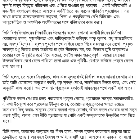
সুস্পষ্ট লক্ষ্য বিস্তৃত পরিকল্পনা এবং এগিয়ে যাওয়ার দৃঢ় প্রত্যয়। একটি শক্তিশালী ও
সহনশীল বাংলাদেশ গড়তে আমাদের অর্থনীতিতে বড় ধরনের পরিবর্তন প্রয়োজন। এর
মধ্যে রয়েছে উদ্যোক্তাদের সহায়তা, শিক্ষা ও প্রযুক্তিতে বেশি বিনিয়োগ এবং
আন্তর্জাতিক ও আঞ্চলিক অংশীদারদের সঙ্গে ঘনিষ্ঠভাবে কাজ করা।
তিনি বিশ্ববিদ্যালয়ের শিক্ষার্থীদের উদ্দেশ্যে বলেন, তোমরা আগামী দিনের নির্মাতা।
তোমাদের ভাবনা, সৃজনশীলতা এবং দায়িত্ববোধই ভবিষ্যৎ গড়ে তুলবে- শুধু মালয়েশিয়ার
নয়, সমগ্র বিশ্বের। স্বপ্ন পূরণের পথে এগিয়ে যেতে গিয়ে সবসময় মনে রেখো, প্রকৃত
সাফল্য শুধু নিজের জন্য অর্জনের মধ্যেই সীমাবদ্ধ নয়; বরং কিভাবে তুমি অন্যদেরও
তোমার সঙ্গে উন্নতির পথে নিয়ে যাচ্ছো, সেটিও সমান গুরুত্বপূর্ণ। আমরা যে সেরা
উত্তরাধিকার রেখে যেতে পারি তা হলো এমন এক পৃথিবী- যেখানে কাউকে পেছনে ফেলে
রাখা হবে না।
তিনি বলেন, তোমাদের সিদ্ধান্ত, কাজ এবং মূল্যবোধই নির্ধারণ করবে আমরা কোথায় যাব।
তাই আমি তোমাদের অনুরোধ করছি, বড় স্বপ্ন দেখো, সাহসীভাবে চিন্তা করো, এবং সেই
অনুযায়ী কাজ করো। ভয় পেও না- প্রত্যেক ব্যর্থতাই সাফল্যের পথে একটি ধাপ মাত্র।
পৃথিবীকে বদলে দেওয়ার জন্য প্রয়োজন প্রকৃত নেতার, প্রয়োজন সমস্যা-সমাধানকারীর-
এ কথা উল্লেখ করে প্রফেসর ইউনূস বলেন, তোমাদের প্রত্যেকের ক্ষমতা রয়েছে
অসাধারণ কিছু করার- মানুষের সেবায় ব্যবসা গড়ে তোলার, জীবন বদলে দেওয়ার মতো নতুন
ধারণা সৃষ্টির, অথবা এমন নীতি প্রণয়নের যা গোটা একটি সম্প্রদায়কে উন্নতির পথে নিয়ে
যাবে।
তিনি বলেন, আজকের অন্যতম বড় বিপদ হলো- সম্পদ ক্রমশ কয়েকজন মানুষের হাতে
কেন্দ্রীভূত হচ্ছে। এর ফলে বৈষম্য ও অবিচার সৃষ্টি হয়। আমাদের যা দরকার, তা হলো