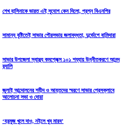
শেখ হাসিনাকে ভারত এই সুযোগ কেন দিলো, প্রশ্ন বিএনপির
সামান্য বৃষ্টিতেই সাভার পৌরসভায় জলাবদ্ধতা, দুর্ভোগে বাসিন্দারা
সাভার উপজেলা স্বাস্থ্য কমপ্লেক্স ১০১ শয্যায় উন্নীতকরণে আনন্দ
র‍্যালি
জুলাই আন্দোলনের শহীদ ও আহতদের স্মরণে সাভার প্রেসক্লাবে
আলোচনা সভা ও দোয়া
‘হরমুজ খুলে দাও, নইলে খুব মারব’