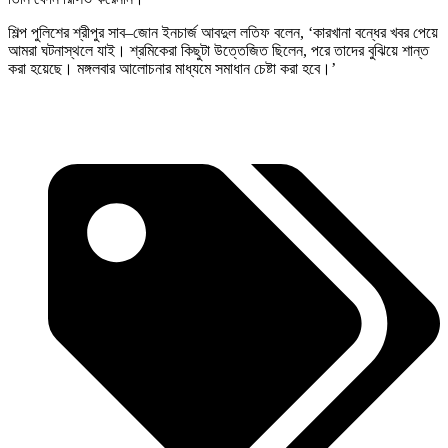
শিল্প পুলিশের শ্রীপুর সাব–জোন ইনচার্জ আবদুল লতিফ বলেন, ‘কারখানা বন্ধের খবর পেয়ে
আমরা ঘটনাস্থলে যাই। শ্রমিকেরা কিছুটা উত্তেজিত ছিলেন, পরে তাদের বুঝিয়ে শান্ত
করা হয়েছে। মঙ্গলবার আলোচনার মাধ্যমে সমাধান চেষ্টা করা হবে।’