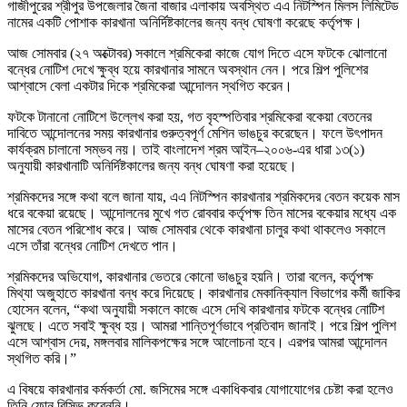
গাজীপুরের শ্রীপুর উপজেলার জৈনা বাজার এলাকায় অবস্থিত এএ নিটস্পিন মিলস লিমিটেড
নামের একটি পোশাক কারখানা অনির্দিষ্টকালের জন্য বন্ধ ঘোষণা করেছে কর্তৃপক্ষ।
আজ সোমবার (২৭ অক্টোবর) সকালে শ্রমিকেরা কাজে যোগ দিতে এসে ফটকে ঝোলানো
বন্ধের নোটিশ দেখে ক্ষুব্ধ হয়ে কারখানার সামনে অবস্থান নেন। পরে শিল্প পুলিশের
আশ্বাসে বেলা একটার দিকে শ্রমিকেরা আন্দোলন স্থগিত করেন।
ফটকে টানানো নোটিশে উল্লেখ করা হয়, গত বৃহস্পতিবার শ্রমিকেরা বকেয়া বেতনের
দাবিতে আন্দোলনের সময় কারখানার গুরুত্বপূর্ণ মেশিন ভাঙচুর করেছেন। ফলে উৎপাদন
কার্যক্রম চালানো সম্ভব নয়। তাই বাংলাদেশ শ্রম আইন–২০০৬-এর ধারা ১৩(১)
অনুযায়ী কারখানাটি অনির্দিষ্টকালের জন্য বন্ধ ঘোষণা করা হয়েছে।
শ্রমিকদের সঙ্গে কথা বলে জানা যায়, এএ নিটস্পিন কারখানার শ্রমিকদের বেতন কয়েক মাস
ধরে বকেয়া রয়েছে। আন্দোলনের মুখে গত রোববার কর্তৃপক্ষ তিন মাসের বকেয়ার মধ্যে এক
মাসের বেতন পরিশোধ করে। আজ সোমবার থেকে কারখানা চালুর কথা থাকলেও সকালে
এসে তাঁরা বন্ধের নোটিশ দেখতে পান।
শ্রমিকদের অভিযোগ, কারখানার ভেতরে কোনো ভাঙচুর হয়নি। তারা বলেন, কর্তৃপক্ষ
মিথ্যা অজুহাতে কারখানা বন্ধ করে দিয়েছে। কারখানার মেকানিক্যাল বিভাগের কর্মী জাকির
হোসেন বলেন, “কথা অনুযায়ী সকালে কাজে এসে দেখি কারখানার ফটকে বন্ধের নোটিশ
ঝুলছে। এতে সবাই ক্ষুব্ধ হয়। আমরা শান্তিপূর্ণভাবে প্রতিবাদ জানাই। পরে শিল্প পুলিশ
এসে আশ্বাস দেয়, মঙ্গলবার মালিকপক্ষের সঙ্গে আলোচনা হবে। এরপর আমরা আন্দোলন
স্থগিত করি।”
এ বিষয়ে কারখানার কর্মকর্তা মো. জসিমের সঙ্গে একাধিকবার যোগাযোগের চেষ্টা করা হলেও
তিনি ফোন রিসিভ করেননি।