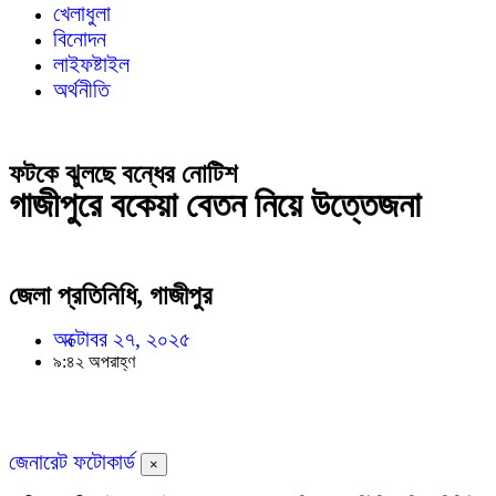
খেলাধুলা
বিনোদন
লাইফষ্টাইল
অর্থনীতি
ফটকে ঝুলছে বন্ধের নোটিশ
গাজীপুরে বকেয়া বেতন নিয়ে উত্তেজনা
জেলা প্রতিনিধি, গাজীপুর
অক্টোবর ২৭, ২০২৫
৯:৪২ অপরাহ্ণ
জেনারেট ফটোকার্ড
×