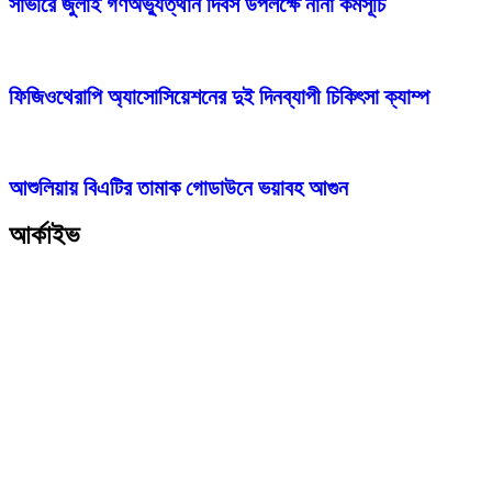
সাভারে জুলাই গণঅভ্যুত্থান দিবস উপলক্ষে নানা কর্মসূচি
ফিজিওথেরাপি অ্যাসোসিয়েশনের দুই দিনব্যাপী চিকিৎসা ক্যাম্প
আশুলিয়ায় বিএটির তামাক গোডাউনে ভয়াবহ আগুন
আর্কাইভ