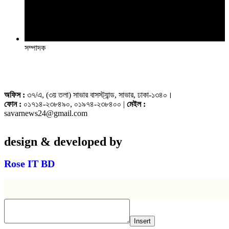
সম্পাদক
অফিস :
৩৭/এ, (৩য় তলা) সাভার বাসস্ট্যান্ড, সাভার, ঢাকা-১৩৪০।
ফোন :
০১৭১৪-২৩৮৪৯০, ০১৯৭৪-২৩৮৪০০ |
মেইল :
savarnews24@gmail.com
design & developed by
Rose IT BD
Insert