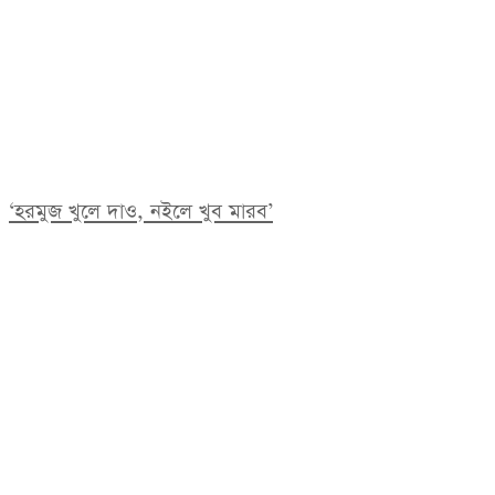
‘হরমুজ খুলে দাও, নইলে খুব মারব’