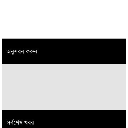
অনুসরন করুন
সর্বশেষ খবর