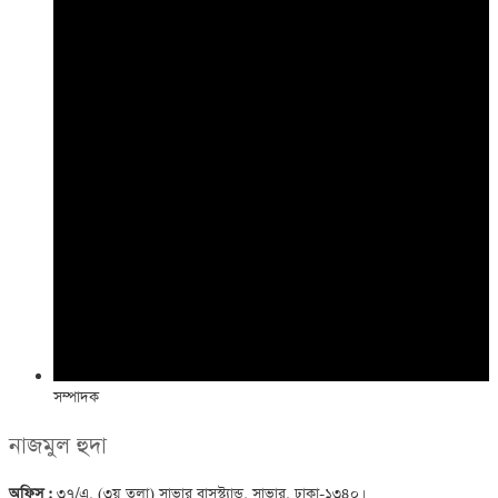
সম্পাদক
নাজমুল হুদা
অফিস :
৩৭/এ, (৩য় তলা) সাভার বাসস্ট্যান্ড, সাভার, ঢাকা-১৩৪০।