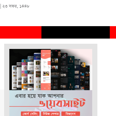
|
২৩ সফর, ১৪৪৮