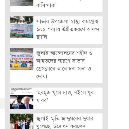
বাসিন্দারা
সাভার উপজেলা স্বাস্থ্য কমপ্লেক্স
১০১ শয্যায় উন্নীতকরণে আনন্দ
র‍্যালি
জুলাই আন্দোলনের শহীদ ও
আহতদের স্মরণে সাভার
প্রেসক্লাবে আলোচনা সভা ও
দোয়া
‘হরমুজ খুলে দাও, নইলে খুব
মারব’
জুলাই স্মৃতি জাদুঘরের দুয়ার
খুলেছে, উদ্বোধন করলেন