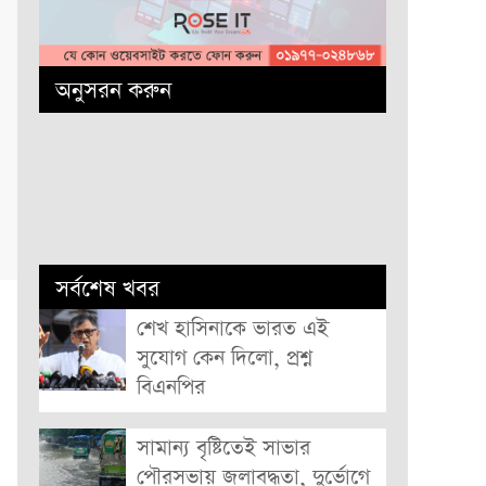
অনুসরন করুন
সর্বশেষ খবর
শেখ হাসিনাকে ভারত এই
সুযোগ কেন দিলো, প্রশ্ন
বিএনপির
সামান্য বৃষ্টিতেই সাভার
পৌরসভায় জলাবদ্ধতা, দুর্ভোগে