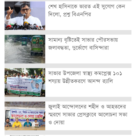
শেখ হাসিনাকে ভারত এই সুযোগ কেন
দিলো, প্রশ্ন বিএনপির
সামান্য বৃষ্টিতেই সাভার পৌরসভায়
জলাবদ্ধতা, দুর্ভোগে বাসিন্দারা
সাভার উপজেলা স্বাস্থ্য কমপ্লেক্স ১০১
শয্যায় উন্নীতকরণে আনন্দ র‍্যালি
জুলাই আন্দোলনের শহীদ ও আহতদের
স্মরণে সাভার প্রেসক্লাবে আলোচনা সভা
ও দোয়া