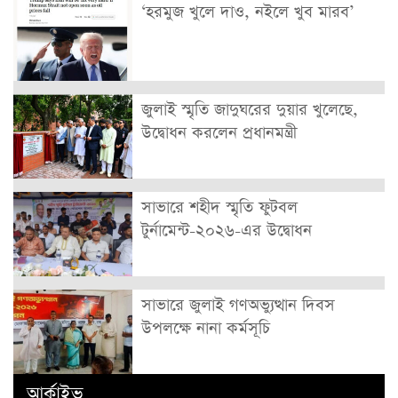
‘হরমুজ খুলে দাও, নইলে খুব মারব’
জুলাই স্মৃতি জাদুঘরের দুয়ার খুলেছে,
উদ্বোধন করলেন প্রধানমন্ত্রী
সাভারে শহীদ স্মৃতি ফুটবল
টুর্নামেন্ট-২০২৬-এর উদ্বোধন
সাভারে জুলাই গণঅভ্যুত্থান দিবস
উপলক্ষে নানা কর্মসূচি
আর্কাইভ