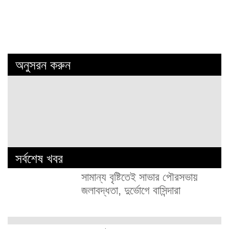
অনুসরন করুন
সর্বশেষ খবর
সামান্য বৃষ্টিতেই সাভার পৌরসভায়
জলাবদ্ধতা, দুর্ভোগে বাসিন্দারা