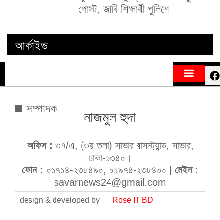
পোস্ট, জাবি শিক্ষার্থী পুলিশে
আর্কাইভ
সম্পাদক
নাজমুল হুদা
অফিস :
৩৭/এ, (৩য় তলা) সাভার বাসস্ট্যান্ড, সাভার,
ঢাকা-১৩৪০।
ফোন :
০১৭১৪-২৩৮৪৯০, ০১৯৭৪-২৩৮৪০০ |
মেইল :
savarnews24@gmail.com
design & developed by
Rose IT BD