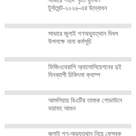
সাভারে শহীদ স্মৃতি ফুটবল
টুর্নামেন্ট-২০২৬-এর উদ্বোধন
সাভারে জুলাই গণঅভ্যুত্থান দিবস
উপলক্ষে নানা কর্মসূচি
ফিজিওথেরাপি অ্যাসোসিয়েশনের দুই
দিনব্যাপী চিকিৎসা ক্যাম্প
আশুলিয়ায় বিএটির তামাক গোডাউনে
ভয়াবহ আগুন
জুলাই গণ-অভ্যুত্থান নিয়ে ফেসবুক