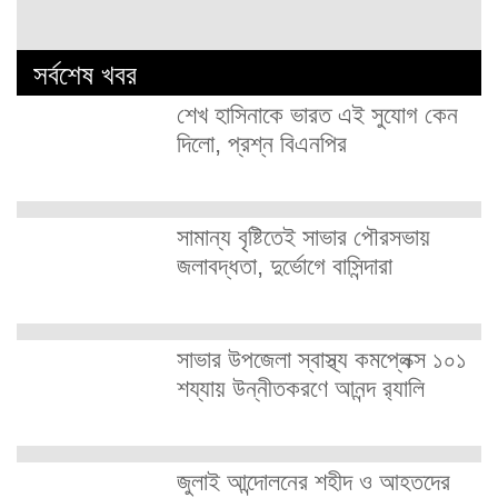
সর্বশেষ খবর
শেখ হাসিনাকে ভারত এই সুযোগ কেন
দিলো, প্রশ্ন বিএনপির
সামান্য বৃষ্টিতেই সাভার পৌরসভায়
জলাবদ্ধতা, দুর্ভোগে বাসিন্দারা
সাভার উপজেলা স্বাস্থ্য কমপ্লেক্স ১০১
শয্যায় উন্নীতকরণে আনন্দ র‍্যালি
জুলাই আন্দোলনের শহীদ ও আহতদের