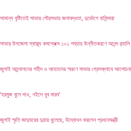
সামান্য বৃষ্টিতেই সাভার পৌরসভায় জলাবদ্ধতা, দুর্ভোগে বাসিন্দারা
সাভার উপজেলা স্বাস্থ্য কমপ্লেক্স ১০১ শয্যায় উন্নীতকরণে আনন্দ র‍্যালি
জুলাই আন্দোলনের শহীদ ও আহতদের স্মরণে সাভার প্রেসক্লাবে আলোচন
‘হরমুজ খুলে দাও, নইলে খুব মারব’
জুলাই স্মৃতি জাদুঘরের দুয়ার খুলেছে, উদ্বোধন করলেন প্রধানমন্ত্রী