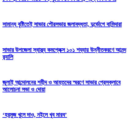
সামান্য বৃষ্টিতেই সাভার পৌরসভায় জলাবদ্ধতা, দুর্ভোগে বাসিন্দারা
সাভার উপজেলা স্বাস্থ্য কমপ্লেক্স ১০১ শয্যায় উন্নীতকরণে আনন্দ
র‍্যালি
জুলাই আন্দোলনের শহীদ ও আহতদের স্মরণে সাভার প্রেসক্লাবে
আলোচনা সভা ও দোয়া
‘হরমুজ খুলে দাও, নইলে খুব মারব’