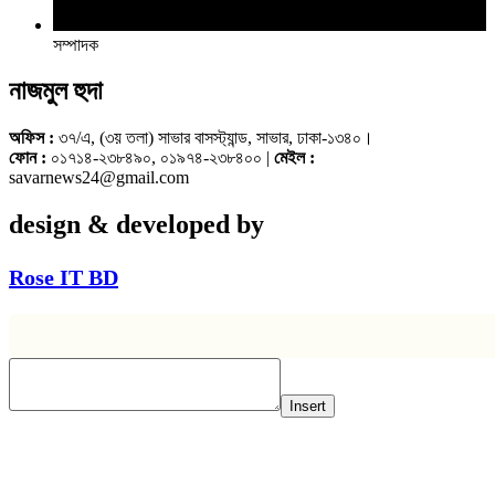
সম্পাদক
নাজমুল হুদা
অফিস :
৩৭/এ, (৩য় তলা) সাভার বাসস্ট্যান্ড, সাভার, ঢাকা-১৩৪০।
ফোন :
০১৭১৪-২৩৮৪৯০, ০১৯৭৪-২৩৮৪০০ |
মেইল :
savarnews24@gmail.com
design & developed by
Rose IT BD
Insert