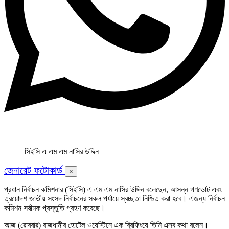
সিইসি এ এম এম নাসির উদ্দিন
জেনারেট ফটোকার্ড
×
প্রধান নির্বাচন কমিশনার (সিইসি) এ এম এম নাসির উদ্দিন বলেছেন, আসন্ন গণভোট এবং
ত্রয়োদশ জাতীয় সংসদ নির্বাচনের সকল পর্যায়ে স্বচ্ছতা নিশ্চিত করা হবে। এজন্য নির্বাচন
কমিশন সর্বাত্মক প্রস্তুতি গ্রহণ করেছে।
আজ (রোববার) রাজধানীর হোটেল ওয়েস্টিনে এক ব্রিফিংয়ে তিনি এসব কথা বলেন।