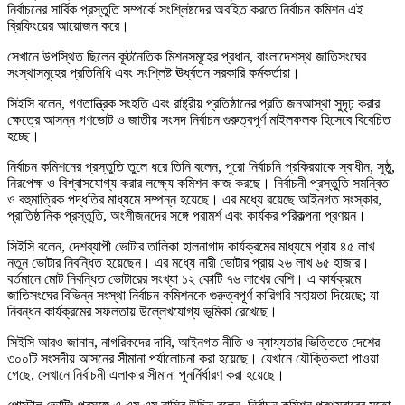
নির্বাচনের সার্বিক প্রস্তুতি সম্পর্কে সংশ্লিষ্টদের অবহিত করতে নির্বাচন কমিশন এই
ব্রিফিংয়ের আয়োজন করে।
সেখানে উপস্থিত ছিলেন কূটনৈতিক মিশনসমূহের প্রধান, বাংলাদেশস্থ জাতিসংঘের
সংস্থাসমূহের প্রতিনিধি এবং সংশ্লিষ্ট ঊর্ধ্বতন সরকারি কর্মকর্তারা।
সিইসি বলেন, গণতান্ত্রিক সংহতি এবং রাষ্ট্রীয় প্রতিষ্ঠানের প্রতি জনআস্থা সুদৃঢ় করার
ক্ষেত্রে আসন্ন গণভোট ও জাতীয় সংসদ নির্বাচন গুরুত্বপূর্ণ মাইলফলক হিসেবে বিবেচিত
হচ্ছে।
নির্বাচন কমিশনের প্রস্তুতি তুলে ধরে তিনি বলেন, পুরো নির্বাচনি প্রক্রিয়াকে স্বাধীন, সুষ্ঠু,
নিরপেক্ষ ও বিশ্বাসযোগ্য করার লক্ষ্যে কমিশন কাজ করছে। নির্বাচনী প্রস্তুতি সমন্বিত
ও বহুমাত্রিক পদ্ধতির মাধ্যমে সম্পন্ন হয়েছে। এর মধ্যে রয়েছে আইনগত সংস্কার,
প্রাতিষ্ঠানিক প্রস্তুতি, অংশীজনদের সঙ্গে পরামর্শ এবং কার্যকর পরিকল্পনা প্রণয়ন।
সিইসি বলেন, দেশব্যাপী ভোটার তালিকা হালনাগাদ কার্যক্রমের মাধ্যমে প্রায় ৪৫ লাখ
নতুন ভোটার নিবন্ধিত হয়েছেন। এর মধ্যে নারী ভোটার প্রায় ২৬ লাখ ৬৫ হাজার।
বর্তমানে মোট নিবন্ধিত ভোটারের সংখ্যা ১২ কোটি ৭৬ লাখের বেশি। এ কার্যক্রমে
জাতিসংঘের বিভিন্ন সংস্থা নির্বাচন কমিশনকে গুরুত্বপূর্ণ কারিগরি সহায়তা দিয়েছে; যা
নিবন্ধন কার্যক্রমের সফলতায় উল্লেখযোগ্য ভূমিকা রেখেছে।
সিইসি আরও জানান, নাগরিকদের দাবি, আইনগত নীতি ও ন্যায্যতার ভিত্তিতে দেশের
৩০০টি সংসদীয় আসনের সীমানা পর্যালোচনা করা হয়েছে। যেখানে যৌক্তিকতা পাওয়া
গেছে, সেখানে নির্বাচনী এলাকার সীমানা পুনর্নির্ধারণ করা হয়েছে।