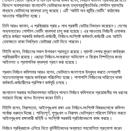
পোস্টাল ভোটিং প্রসঙ্গে এ এম এম নাসির উদ্দিন বলেন, নির্বাচন কমিশন প্রথমবারের মতো
বিদেশে অবস্থানরত বাংলাদেশি ভোটারদের জন্য তথ্যপ্রযুক্তিনির্ভর পোস্টাল ব্যালটের
মাধ্যমে ভোটদানের ব্যবস্থা চালু করেছে। এটি ‘আউট অব কান্ট্রি ভোটিং’ কাঠামোর
আওতায় পরিচালিত হচ্ছে।
তিনি আরও জানান, এ প্রক্রিয়ায় প্রায় ৮ লাখ প্রবাসী ভোটার নিবন্ধন করেছেন। দেশের
অভ্যন্তরেও পোস্টাল ভোটিং ব্যবস্থা চালু করা হয়েছে। এর আওতায় নির্বাচনী এলাকার
বাইরে কর্মরত সরকারি কর্মকর্তা-কর্মচারী, নির্বাচন-সংশ্লিষ্ট কর্মকর্তা-কর্মচারী এবং আইনি
হেফাজতে থাকা নিবন্ধিত ভোটাররা ভোট দিতে পারবেন।
সিইসি বলেন, নির্বাচনের সকল উপকরণ প্রস্তুত রয়েছে। ব্যালট পেপার মুদ্রণ কার্যক্রম
প্রক্রিয়াধীন রয়েছে। এছাড়া নির্বাচন-সংক্রান্ত অভিযোগ ও বিরোধ নিষ্পত্তির জন্য
আইনগত ও প্রশাসনিক ব্যবস্থা গ্রহণ করা হয়েছে।
প্রধান নির্বাচন কমিশনার আরও বলেন, ভোটদানে জনগণকে উদ্বুদ্ধ করতে দেশব্যাপী
সচেতনতামূলক প্রচার কার্যক্রম পরিচালিত হচ্ছে। পাশাপাশি নির্বাচনের দায়িত্বে থাকা
কর্মকর্তা-কর্মচারীদের প্রশিক্ষণ কর্মসূচি চলছে।
বাংলাদেশ সরকার সংবিধানসম্মত দায়িত্ব পালনে নির্বাচন কমিশনকে প্রয়োজনীয় সব ধরনের
সহায়তা দিচ্ছে বলেও উল্লেখ করেন তিনি।
সিইসি বলেন, নিরাপত্তা, আইনশৃঙ্খলা রক্ষা এবং নির্বাচন-সংশ্লিষ্ট বিষয়গুলোকে কমিশন
সর্বোচ্চ গুরুত্ব দিচ্ছে। শান্তিপূর্ণ, সুশৃঙ্খল ও নিরাপদ ভোটগ্রহণ পরিবেশ নিশ্চিত করতে
আইনশৃঙ্খলা রক্ষাকারী বাহিনী ও সংশ্লিষ্ট সরকারি প্রতিষ্ঠানগুলো কাজ করছে।
নির্বাচন প্রক্রিয়াকে এগিয়ে নিতে কূটনীতিকদের অব্যাহত সহযোগিতা প্রত্যাশা করেন