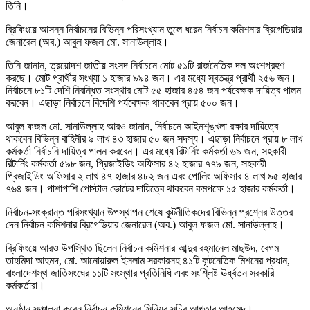
তিনি।
ব্রিফিংয়ে আসন্ন নির্বাচনের বিভিন্ন পরিসংখ্যান তুলে ধরেন নির্বাচন কমিশনার ব্রিগেডিয়ার
জেনারেল (অব.) আবুল ফজল মো. সানাউল্লাহ।
তিনি জানান, ত্রয়োদশ জাতীয় সংসদ নির্বাচনে মোট ৫১টি রাজনৈতিক দল অংশগ্রহণ
করছে। মোট প্রার্থীর সংখ্যা ১ হাজার ৯৯৪ জন। এর মধ্যে স্বতন্ত্র প্রার্থী ২৫৬ জন।
নির্বাচনে ৮১টি দেশি নিবন্ধিত সংস্থার মোট ৫৫ হাজার ৪৫৪ জন পর্যবেক্ষক দায়িত্ব পালন
করবেন। এছাড়া নির্বাচনে বিদেশি পর্যবেক্ষক থাকবেন প্রায় ৫০০ জন।
আবুল ফজল মো. সানাউল্লাহ আরও জানান, নির্বাচনে আইনশৃঙ্খলা রক্ষার দায়িত্বে
থাকবেন বিভিন্ন বাহিনীর ৯ লাখ ৪৩ হাজার ৫০ জন সদস্য। এছাড়া নির্বাচনে প্রায় ৮ লাখ
কর্মকর্তা নির্বাচনি দায়িত্ব পালন করবেন। এর মধ্যে রিটার্নিং কর্মকর্তা ৬৯ জন, সহকারী
রিটার্নিং কর্মকর্তা ৫৯৮ জন, প্রিজাইডিং অফিসার ৪২ হাজার ৭৭৯ জন, সহকারী
প্রিজাইডিং অফিসার ২ লাখ ৪৭ হাজার ৪৮২ জন এবং পোলিং অফিসার ৪ লাখ ৯৫ হাজার
৭৬৪ জন। পাশাপাশি পোস্টাল ভোটের দায়িত্বে থাকবেন কমপক্ষে ১৫ হাজার কর্মকর্তা।
নির্বাচন-সংক্রান্ত পরিসংখ্যান উপস্থাপন শেষে কূটনীতিকদের বিভিন্ন প্রশ্নের উত্তর
দেন নির্বাচন কমিশনার ব্রিগেডিয়ার জেনারেল (অব.) আবুল ফজল মো. সানাউল্লাহ।
ব্রিফিংয়ে আরও উপস্থিত ছিলেন নির্বাচন কমিশনার আব্দুর রহমানেল মাছউদ, বেগম
তাহমিদা আহমদ, মো. আনোয়ারুল ইসলাম সরকারসহ ৪১টি কূটনৈতিক মিশনের প্রধান,
বাংলাদেশস্থ জাতিসংঘের ১১টি সংস্থার প্রতিনিধি এবং সংশ্লিষ্ট ঊর্ধ্বতন সরকারি
কর্মকর্তারা।
অনুষ্ঠান সঞ্চালনা করেন নির্বাচন কমিশনের সিনিয়র সচিব আখতার আহমেদ।