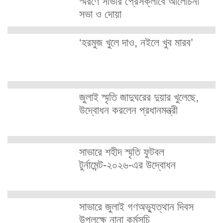
স্মরণে সাভার প্রেসক্লাবে আলোচনা
সভা ও দোয়া
‘হরমুজ খুলে দাও, নইলে খুব মারব’
জুলাই স্মৃতি জাদুঘরের দুয়ার খুলেছে,
উদ্বোধন করলেন প্রধানমন্ত্রী
সাভারে শহীদ স্মৃতি ফুটবল
টুর্নামেন্ট-২০২৬-এর উদ্বোধন
সাভারে জুলাই গণঅভ্যুত্থান দিবস
উপলক্ষে নানা কর্মসূচি