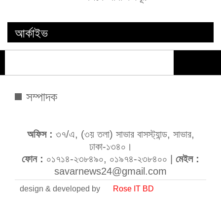
আর্কাইভ
সম্পাদক
অফিস :
৩৭/এ, (৩য় তলা) সাভার বাসস্ট্যান্ড, সাভার,
ঢাকা-১৩৪০।
ফোন :
০১৭১৪-২৩৮৪৯০, ০১৯৭৪-২৩৮৪০০ |
মেইল :
savarnews24@gmail.com
design & developed by
Rose IT BD